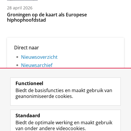
28 april 2026
Groningen op de kaart als Europese
hiphophoofdstad
Direct naar
Nieuwsoverzicht
Nieuwsarchief
Functioneel
Biedt de basisfuncties en maakt gebruik van
geanonimiseerde cookies.
F
L
R
I
Y
Volg de RUG
a
i
S
n
o
Standaard
c
n
S
s
u
Biedt de optimale werking en maakt gebruik
e
k
-
t
T
Studiekiezers
van onder andere videocookies.
b
e
f
a
u