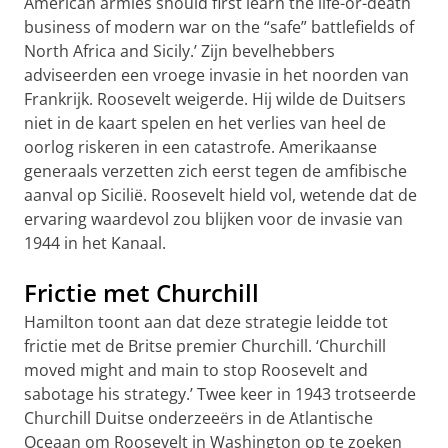
American armies should first learn the life-or-death
business of modern war on the “safe” battlefields of
North Africa and Sicily.’
Zijn bevelhebbers
adviseerden een vroege invasie in het noorden van
Frankrijk. Roosevelt weigerde. Hij wilde de Duitsers
niet in de kaart spelen en het verlies van heel de
oorlog riskeren in een catastrofe. Amerikaanse
generaals verzetten zich eerst tegen de amfibische
aanval op Sicilië. Roosevelt hield vol, wetende dat de
ervaring waardevol zou blijken voor de invasie van
1944 in het Kanaal.
Frictie met Churchill
Hamilton toont aan dat deze strategie leidde tot
frictie met de Britse premier Churchill.
‘Churchill
moved might and main to stop Roosevelt and
sabotage his strategy.’
Twee keer in 1943 trotseerde
Churchill Duitse onderzeeërs in de Atlantische
Oceaan om Roosevelt in Washington op te zoeken