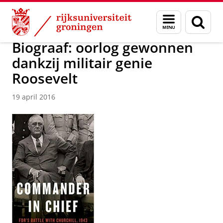
Skip
Skip
Over ons
Actueel
Nieuws
Nieuwsberichten
Menu
Zoek
to
to
en
Content
Navigation
zoeken
Biograaf: oorlog gewonnen
dankzij militair genie
Roosevelt
19 april 2016