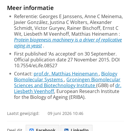
Meer informatie
Referentie: Georges E Janssens, Anne C Meinema,
Javier González, Justina C Wolters, Alexander
Schmidt, Victor Guryev, Rainer Bischoff, Ernst C
Wit, Liesbeth M Veenhoff, Matthias Heinemann :
Protein biogenesis machinery is a driver of replicative
aging in yeast
.
First published ‘As accepted’ on 30 September.
Official publication date 27 November 2015. DOI
10.7554/eLife.08527
Contact:
prof.dr. Matthias Heinemann
,
Biology
Biomolecular Systems
,
Groningen Biomolecular
Sciences and Biotechnology Institute
(GBB) of
dr.
Liesbeth Veenhoff
, European Research Institute
for the Biology of Ageing (ERIBA).
Laatst gewijzigd:
09 juni 2026 10:46
Deel dit
Facebook
LinkedIn