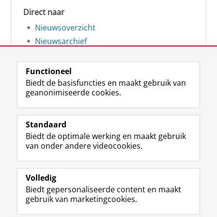
Direct naar
Nieuwsoverzicht
Nieuwsarchief
Functioneel
Biedt de basisfuncties en maakt gebruik van
geanonimiseerde cookies.
F
L
R
I
Y
Volg de RUG
a
i
S
n
o
Standaard
c
n
S
s
u
Biedt de optimale werking en maakt gebruik
e
k
-
t
T
Studiekiezers
van onder andere videocookies.
b
e
f
a
u
Maatschappij/bedrijven
o
d
e
g
b
o
I
e
r
e
Alumni
k
n
d
a
-
Volledig
p
-
R
m
k
Biedt gepersonaliseerde content en maakt
Over ons
a
p
i
-
a
gebruik van marketingcookies.
g
a
j
a
n
i
g
k
c
a