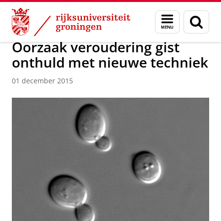
Skip
Skip
Over ons
Actueel
Nieuws
Nieuwsberichten
Menu
Zoek
to
to
en
Content
Navigation
zoeken
Oorzaak veroudering gist
onthuld met nieuwe techniek
01 december 2015