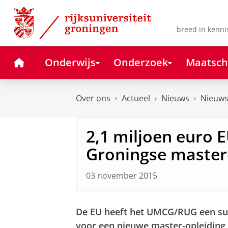
Skip
Skip
to
to
Content
Navigation
breed in kenni
Home
Onderwijs
Onderzoek
Maatsch
Over ons
Actueel
Nieuws
Nieuws
2,1 miljoen euro 
Groningse master
03 november 2015
De EU heeft het UMCG/RUG een sub
voor een nieuwe master-opleiding