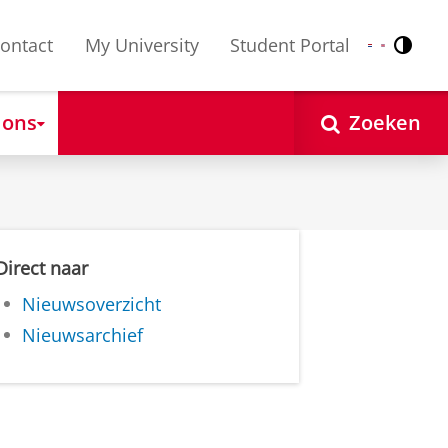
ontact
My University
Student Portal
Contr
Nederlands
English
 ons
Zoeken
Direct naar
Nieuwsoverzicht
Nieuwsarchief