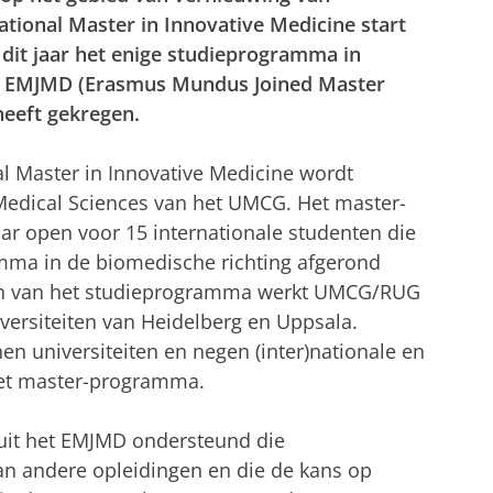
tional Master in Innovative Medicine start
 dit jaar het enige studieprogramma in
se EMJMD (Erasmus Mundus Joined Master
eeft gekregen.
l Master in Innovative Medicine wordt
Medical Sciences van het UMCG. Het master-
r open voor 15 internationale studenten die
amma in de biomedische richting afgerond
en van het studieprogramma werkt UMCG/RUG
rsiteiten van Heidelberg en Uppsala.
nen universiteiten en negen (inter)nationale en
 het master-programma.
nuit het EMJMD ondersteund die
an andere opleidingen en die de kans op