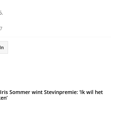
6.
7
In
ris Sommer wint Stevinpremie: ‘Ik wil het
en’