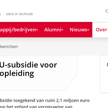
C
s - sterk in techniek
appij/bedrijven
Alumni
Nieuws
Over
berichten
EU-subsidie voor
opleiding
sidie toegekend van ruim 2,1 miljoen euro
 op het gebied van vernieuwing van