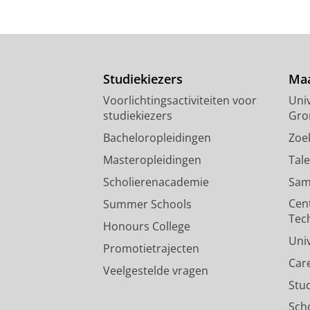
Studiekiezers
Maa
Voorlichtingsactiviteiten voor
Univ
studiekiezers
Gro
Bacheloropleidingen
Zoe
Masteropleidingen
Tal
Scholierenacademie
Sam
Cen
Summer Schools
Tec
Honours College
Uni
Promotietrajecten
Car
Veelgestelde vragen
Stu
Sch