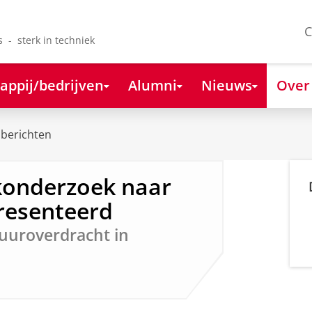
C
s - sterk in techniek
appij/bedrijven
Alumni
Nieuws
Over
berichten
konderzoek naar
presenteerd
tuuroverdracht in