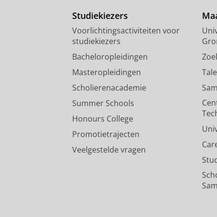
Studiekiezers
Maa
Voorlichtingsactiviteiten voor
Univ
studiekiezers
Gro
Bacheloropleidingen
Zoe
Masteropleidingen
Tal
Scholierenacademie
Sam
Cen
Summer Schools
Tec
Honours College
Uni
Promotietrajecten
Car
Veelgestelde vragen
Stu
Sch
Sam