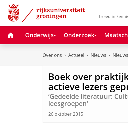
Skip
Skip
to
to
Content
Navigation
breed in kenni
Home
Onderwijs
Onderzoek
Maatsch
Over ons
Actueel
Nieuws
Nieuws
Boek over praktij
actieve lezers ge
‘Gedeelde literatuur: Cul
leesgroepen’
26 oktober 2015