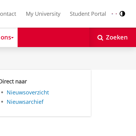
ontact
My University
Student Portal
Contr
Nederlands
English
 ons
Zoeken
Direct naar
Nieuwsoverzicht
Nieuwsarchief