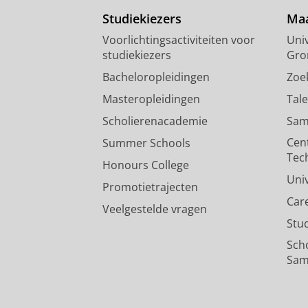
Studiekiezers
Maa
Voorlichtingsactiviteiten voor
Univ
studiekiezers
Gro
Bacheloropleidingen
Zoe
Masteropleidingen
Tal
Scholierenacademie
Sam
Cen
Summer Schools
Tec
Honours College
Uni
Promotietrajecten
Car
Veelgestelde vragen
Stu
Sch
Sam