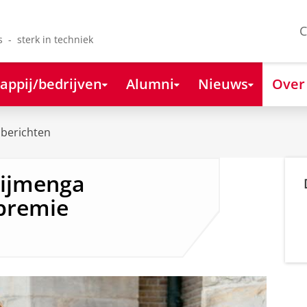
C
s - sterk in techniek
appij/bedrijven
Alumni
Nieuws
Over
berichten
Wijmenga
premie