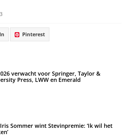
3
In
Pinterest
026 verwacht voor Springer, Taylor &
versity Press, LWW en Emerald
ris Sommer wint Stevinpremie: ‘Ik wil het
en’