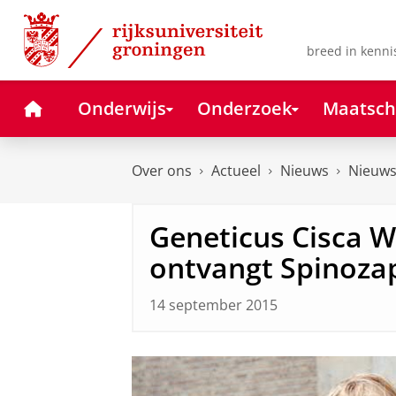
Skip
Skip
to
to
Content
Navigation
breed in kenni
Home
Onderwijs
Onderzoek
Maatsch
Over ons
Actueel
Nieuws
Nieuws
Geneticus Cisca 
ontvangt Spinoza
14 september 2015