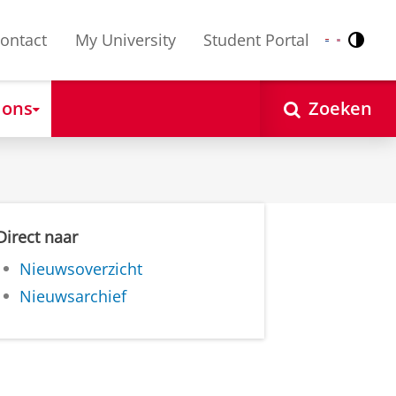
ontact
My University
Student Portal
Contr
Nederlands
English
 ons
Zoeken
Direct naar
Nieuwsoverzicht
Nieuwsarchief