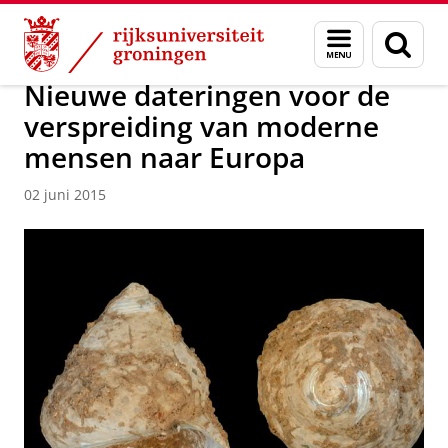
Skip
Skip
Over ons
Actueel
Nieuws
Nieuwsberichten
Menu
Zoek
to
to
en
Content
Navigation
zoeken
Nieuwe dateringen voor de
verspreiding van moderne
mensen naar Europa
02 juni 2015