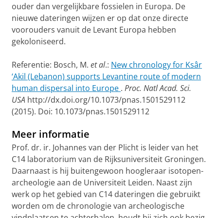
ouder dan vergelijkbare fossielen in Europa. De
nieuwe dateringen wijzen er op dat onze directe
voorouders vanuit de Levant Europa hebben
gekoloniseerd.
Referentie: Bosch, M.
et al
.:
New chronology for Ksâr
‘Akil (Lebanon) supports Levantine route of modern
human dispersal into Europe
.
Proc. Natl Acad. Sci.
USA
http://dx.doi.org/10.1073/pnas.1501529112
(2015).
Doi: 10.1073/pnas.1501529112
Meer informatie
Prof. dr. ir. Johannes van der Plicht is leider van het
C14 laboratorium van de Rijksuniversiteit Groningen.
Daarnaast is hij buitengewoon hoogleraar isotopen-
archeologie aan de Universiteit Leiden. Naast zijn
werk op het gebied van C14 dateringen die gebruikt
worden om de chronologie van archeologische
vindplaatsen te achterhalen, houdt hij zich ook bezig