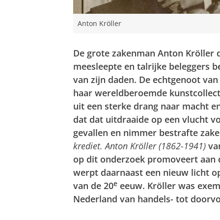
Anton Kröller
De grote zakenman Anton Kröller d
meesleepte en talrijke beleggers b
van zijn daden. De echtgenoot van 
haar wereldberoemde kunstcollect
uit een sterke drang naar macht e
dat dat uitdraaide op een vlucht v
gevallen en nimmer bestrafte zake
krediet. Anton Kröller (1862-1941)
van
op dit onderzoek promoveert aan d
werpt daarnaast een nieuw licht op
e
van de 20
eeuw. Kröller was exem
Nederland van handels- tot doorvo