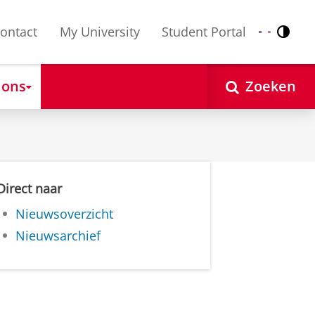
ontact
My University
Student Portal
Contr
Nederlands
English
 ons
Zoeken
Direct naar
Nieuwsoverzicht
Nieuwsarchief