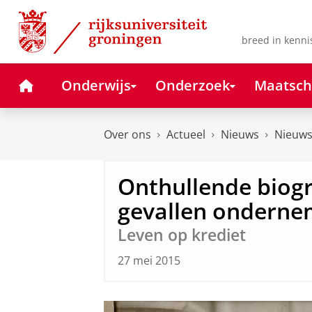
Skip
Skip
to
to
Content
Navigation
breed in kenni
Home
Onderwijs
Onderzoek
Maatsch
Over ons
Actueel
Nieuws
Nieuws
Onthullende biogr
gevallen onderne
Leven op krediet
27 mei 2015