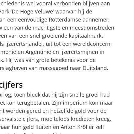
schiedenis wel vooral verbonden blijven aan
ark ‘De Hoge Veluwe’ waarvan hij de
van een eenvoudige Rotterdamse aannemer,
uw een van de machtigste en meest omstreden
lven van een snel groeiende kapitaalmarkt
ls ijzerertshandel, uit tot een wereldconcern,
enië en Argentinië en ijzerertsmijnen in
jk. Hij was van grote betekenis voor de
erslaghaven van massagoed naar Duitsland.
ijfers
og, toen bleek dat hij zijn snelle groei had
niet kon terugbetalen. Zijn imperium kon maar
nt worden gered en hetzelfde gold voor de
rvalste cijfers, moeiteloos kredieten kreeg.
aar hun geld fluiten en Anton Kröller zelf