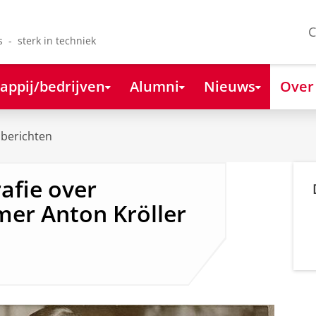
C
s - sterk in techniek
appij/bedrijven
Alumni
Nieuws
Over
berichten
afie over
mer Anton Kröller