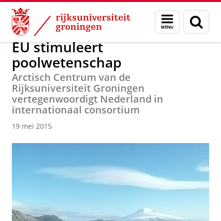
Skip
Skip
Over ons
Actueel
Nieuws
Nieuwsberichten
Menu
Zoek
to
to
en
Content
Navigation
zoeken
EU stimuleert
poolwetenschap
Arctisch Centrum van de
Rijksuniversiteit Groningen
vertegenwoordigt Nederland in
internationaal consortium
19 mei 2015