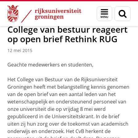
Skip
Skip
Over ons
Actueel
Nieuws
Nieuwsberichten
Menu
Zoek
to
to
en
Content
Navigation
zoeken
College van bestuur reageert
op open brief Rethink RUG
12 mei 2015
Geachte medewerkers en studenten,
Het College van Bestuur van de Rijksuniversiteit
Groningen heeft met belangstelling kennis genomen
van de open brief van een aantal leden van het
wetenschappelijk en ondersteunend personeel van
onze universiteit die op vrijdag 8 mei werd
gepubliceerd in de Universiteitskrant. In de brief
uiten zij hun zorg over de toekomst van academisch
onderwijs en onderzoek. Het CvB herkent de