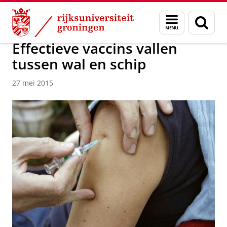
Skip
Skip
Over ons
Actueel
Nieuws
Nieuwsberichten
Menu
Zoek
to
to
en
Content
Navigation
zoeken
Effectieve vaccins vallen
tussen wal en schip
27 mei 2015