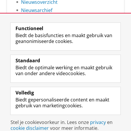
Nieuwsoverzicht
Nieuwsarchief
Functioneel
Biedt de basisfuncties en maakt gebruik van
geanonimiseerde cookies.
F
L
R
I
Y
Volg de RUG
a
i
S
n
o
Standaard
c
n
S
s
u
Biedt de optimale werking en maakt gebruik
e
k
-
t
T
Studiekiezers
van onder andere videocookies.
b
e
f
a
u
Maatschappij/bedrijven
o
d
e
g
b
o
I
e
r
e
Alumni
k
n
d
a
-
Volledig
p
-
R
m
k
Biedt gepersonaliseerde content en maakt
Over ons
a
p
i
-
a
gebruik van marketingcookies.
g
a
j
a
n
i
g
k
c
a
Disclaimer & Copyright
Privacy
Cookies
n
i
s
c
a
Stel je cookievoorkeur in. Lees onze
privacy
en
Inloggen
a
n
u
o
l
cookie disclaimer
voor meer informatie.