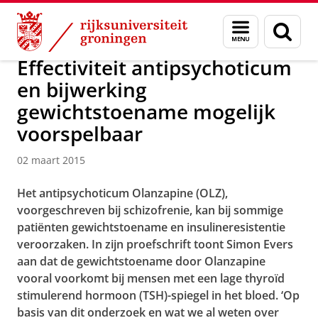
Skip
Skip
Over ons
Actueel
Nieuws
Nieuwsberichten
Menu
Zoek
to
to
en
Content
Navigation
zoeken
Effectiviteit antipsychoticum
en bijwerking
gewichtstoename mogelijk
voorspelbaar
02 maart 2015
Het antipsychoticum Olanzapine (OLZ),
voorgeschreven bij schizofrenie, kan bij sommige
patiënten gewichtstoename en insulineresistentie
veroorzaken. In zijn proefschrift toont Simon Evers
aan dat de gewichtstoename door Olanzapine
vooral voorkomt bij mensen met een lage thyroïd
stimulerend hormoon (TSH)-spiegel in het bloed. ‘Op
basis van dit onderzoek en wat we al weten over