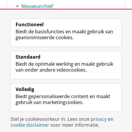
Nieuwsarchief
Functioneel
Biedt de basisfuncties en maakt gebruik van
geanonimiseerde cookies.
F
L
R
I
Y
Volg de RUG
a
i
S
n
o
Standaard
c
n
S
s
u
Biedt de optimale werking en maakt gebruik
e
k
-
t
T
Studiekiezers
van onder andere videocookies.
b
e
f
a
u
Maatschappij/bedrijven
o
d
e
g
b
o
I
e
r
e
Alumni
k
n
d
a
-
Volledig
p
-
R
m
k
Biedt gepersonaliseerde content en maakt
Over ons
a
p
i
-
a
gebruik van marketingcookies.
g
a
j
a
n
i
g
k
c
a
Disclaimer & Copyright
Privacy
Cookies
n
i
s
c
a
Stel je cookievoorkeur in. Lees onze
privacy
en
Inloggen
a
n
u
o
l
cookie disclaimer
voor meer informatie.
R
a
n
u
R