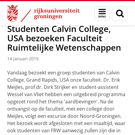
Skip
Skip
Over ons
Actueel
Nieuws
Nieuwsberichten
Menu
Zoek
to
to
en
Content
Navigation
zoeken
Studenten Calvin College,
USA bezoeken Faculteit
Ruimtelijke Wetenschappen
14 januari 2015
Vandaag bezoekt een groep studenten van Calvin
College, Grand Rapids, USA onze faculteit. Dr. Erik
Meijles, prof.dr. Dirk Strijker en student-assistent
Wessel van Vliet hebben een uitgebreid programma
opgezet rond het thema 'aardbevingen'. Na de
ontvangst op de faculteit, met een college door
Meijles, volgt een excursie door Noord-Groningen.
Het bezoek wordt afgesloten met een maaltijd, waar
ook studenten van FRW aanwezig zullen zijn die in