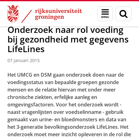
Skip
Skip
Over ons
Actueel
Nieuws
Nieuwsberichten
Menu
Zoek
to
to
en
Content
Navigation
zoeken
Onderzoek naar rol voeding
bij gezondheid met gegevens
LifeLines
07 januari 2015
Het UMCG en DSM gaan onderzoek doen naar de
voedingsstatus van bepaalde groepen gezonde
mensen en de relatie hiervan met onder meer
chronische ziekten, erfelijke aanleg en
omgevingsfactoren. Voor het onderzoek wordt -
naast vragenlijsten over voedselinname - gebruik
gemaakt van urine- en bloedmonsters en data van
het 3-generatie bevolkingsonderzoek LifeLines. Het
onderzoek moet meer inzicht opleveren in de rol die