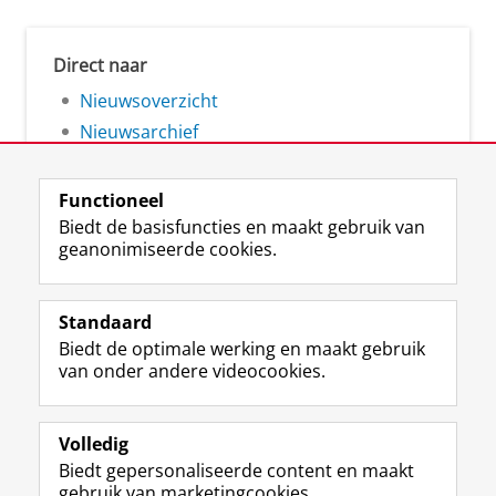
Direct naar
Nieuwsoverzicht
Nieuwsarchief
Functioneel
Biedt de basisfuncties en maakt gebruik van
geanonimiseerde cookies.
F
L
R
I
Y
Volg de RUG
a
i
S
n
o
Standaard
c
n
S
s
u
Biedt de optimale werking en maakt gebruik
e
k
-
t
T
Studiekiezers
van onder andere videocookies.
b
e
f
a
u
Maatschappij/bedrijven
o
d
e
g
b
o
I
e
r
e
Alumni
k
n
d
a
-
Volledig
p
-
R
m
k
Biedt gepersonaliseerde content en maakt
Over ons
a
p
i
-
a
gebruik van marketingcookies.