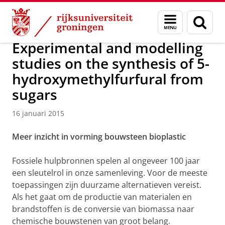
Skip
Skip
Over ons
Actueel
Nieuws
Nieuwsberichten
Menu
Zoek
to
to
en
Content
Navigation
zoeken
Experimental and modelling
studies on the synthesis of 5-
hydroxymethylfurfural from
sugars
16 januari 2015
Meer inzicht in vorming bouwsteen bioplastic
Fossiele hulpbronnen spelen al ongeveer 100 jaar
een sleutelrol in onze samenleving. Voor de meeste
toepassingen zijn duurzame alternatieven vereist.
Als het gaat om de productie van materialen en
brandstoffen is de conversie van biomassa naar
chemische bouwstenen van groot belang.