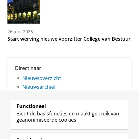
26 juni 2026
Start werving nieuwe voorzitter College van Bestuur
Direct naar
Nieuwsoverzicht
Nieuwsarchief
Functioneel
Biedt de basisfuncties en maakt gebruik van
geanonimiseerde cookies.
F
L
R
I
Y
Volg de RUG
a
i
S
n
o