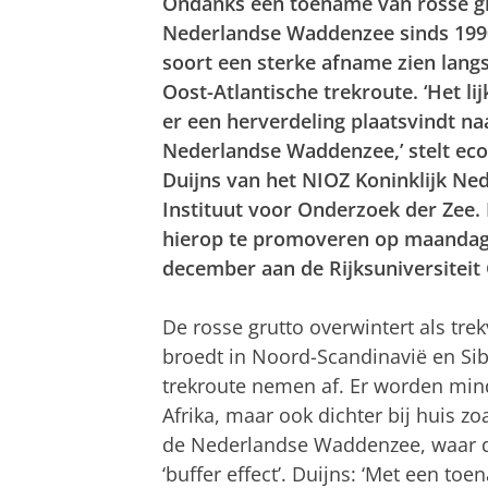
Ondanks een toename van rosse gr
Nederlandse Waddenzee sinds 1990
soort een sterke afname zien lang
Oost-Atlantische trekroute. ‘Het lij
er een herverdeling plaatsvindt na
Nederlandse Waddenzee,’ stelt eco
Duijns van het NIOZ Koninklijk Ne
Instituut voor Onderzoek der Zee. 
hierop te promoveren op maandag
december aan de Rijksuniversiteit
De rosse grutto overwintert als tre
broedt in Noord-Scandinavië en Sib
trekroute nemen af. Er worden min
Afrika, maar ook dichter bij huis z
de Nederlandse Waddenzee, waar d
‘buffer effect’. Duijns: ‘Met een to