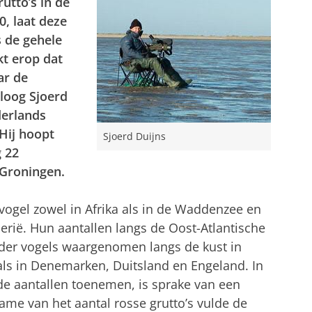
utto’s in de
, laat deze
s de gehele
kt erop dat
ar de
loog Sjoerd
derlands
Hij hoopt
Sjoerd Duijns
 22
 Groningen.
kvogel zowel in Afrika als in de Waddenzee en
erië. Hun aantallen langs de Oost-Atlantische
der vogels waargenomen langs de kust in
oals in Denemarken, Duitsland en Engeland. In
e aantallen toenemen, is sprake van een
ename van het aantal rosse grutto’s vulde de