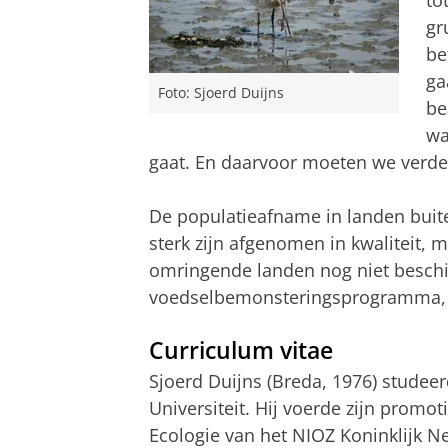
to
gr
be
ga
Foto: Sjoerd Duijns
be
wa
gaat. En daarvoor moeten we verder
De populatieafname in landen buit
sterk zijn afgenomen in kwaliteit,
omringende landen nog niet besch
voedselbemonsteringsprogramma, z
Curriculum vitae
Sjoerd Duijns (Breda, 1976) stude
Universiteit. Hij voerde zijn promo
Ecologie van het NIOZ Koninklijk N