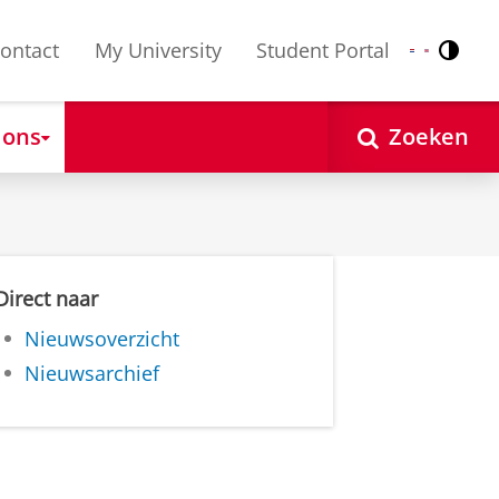
ontact
My University
Student Portal
Contr
Nederlands
English
 ons
Zoeken
Direct naar
Nieuwsoverzicht
Nieuwsarchief