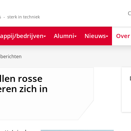
C
s - sterk in techniek
appij/bedrijven
Alumni
Nieuws
Over
berichten
len rosse
ren zich in