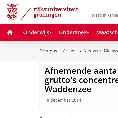
Skip
Skip
to
to
Content
Navigation
breed in kenni
Home
Onderwijs
Onderzoek
Maatsch
Over ons
Actueel
Nieuws
Nieuws
Afnemende aantal
grutto's concentre
Waddenzee
18 december 2014