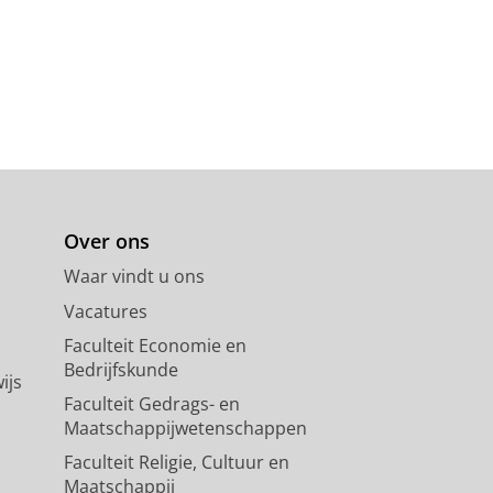
Over ons
Waar vindt u ons
Vacatures
Faculteit Economie en
Bedrijfskunde
ijs
Faculteit Gedrags- en
Maatschappijwetenschappen
Faculteit Religie, Cultuur en
Maatschappij