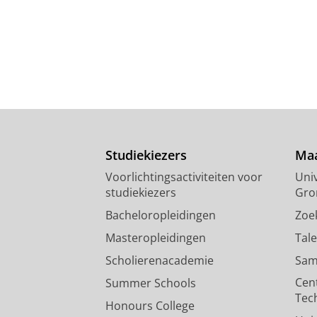
Studiekiezers
Maa
Voorlichtingsactiviteiten voor
Univ
studiekiezers
Gro
Bacheloropleidingen
Zoe
Masteropleidingen
Tal
Scholierenacademie
Sam
Cen
Summer Schools
Tec
Honours College