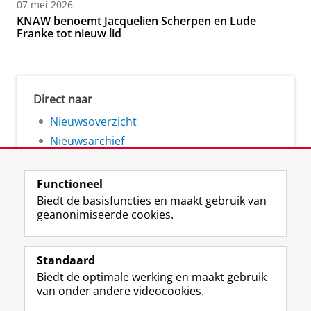
07 mei 2026
KNAW benoemt Jacquelien Scherpen en Lude
Franke tot nieuw lid
Direct naar
Nieuwsoverzicht
Nieuwsarchief
Functioneel
Biedt de basisfuncties en maakt gebruik van
geanonimiseerde cookies.
F
L
R
I
Y
Volg de RUG
a
i
S
n
o
Standaard
c
n
S
s
u
Biedt de optimale werking en maakt gebruik
e
k
-
t
T
Studiekiezers
van onder andere videocookies.
b
e
f
a
u
Maatschappij/bedrijven
o
d
e
g
b