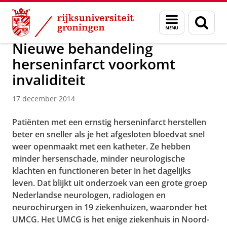
Skip
Skip
Over ons
Actueel
Nieuws
Nieuwsberichten
Menu
Zoek
to
to
en
Content
Navigation
zoeken
Nieuwe behandeling
herseninfarct voorkomt
invaliditeit
17 december 2014
Patiënten met een ernstig herseninfarct herstellen
beter en sneller als je het afgesloten bloedvat snel
weer openmaakt met een katheter. Ze hebben
minder hersenschade, minder neurologische
klachten en functioneren beter in het dagelijks
leven. Dat blijkt uit onderzoek van een grote groep
Nederlandse neurologen, radiologen en
neurochirurgen in 19 ziekenhuizen, waaronder het
UMCG. Het UMCG is het enige ziekenhuis in Noord-