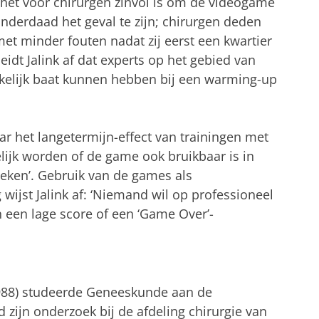
f het voor chirurgen zinvol is om de videogame
 inderdaad het geval te zijn; chirurgen deden
et minder fouten nadat zij eerst een kwartier
idt Jalink af dat experts op het gebied van
kelijk baat kunnen hebben bij een warming-up
ar het langetermijn-effect van trainingen met
ijk worden of de game ook bruikbaar is in
ieken’. Gebruik van de games als
wijst Jalink af: ‘Niemand wil op professioneel
 een lage score of een ‘Game Over’-
988) studeerde Geneeskunde aan de
d zijn onderzoek bij de afdeling chirurgie van