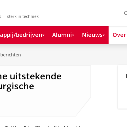
C
s - sterk in techniek
appij/bedrijven
Alumni
Nieuws
Over
berichten
me uitstekende
urgische