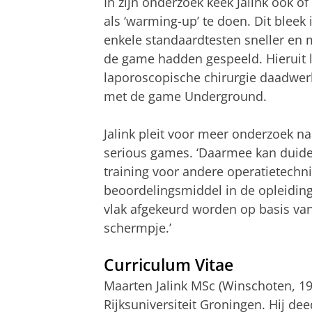
In zijn onderzoek keek Jalink ook o
als ‘warming-up’ te doen. Dit bleek
enkele standaardtesten sneller en m
de game hadden gespeeld. Hieruit le
laporoscopische chirurgie daadwer
met de game Underground.
Jalink pleit voor meer onderzoek na
serious games. ‘Daarmee kan duidel
training voor andere operatietechn
beoordelingsmiddel in de opleiding 
vlak afgekeurd worden op basis van
schermpje.’
Curriculum Vitae
Maarten Jalink MSc (Winschoten, 1
Rijksuniversiteit Groningen. Hij dee