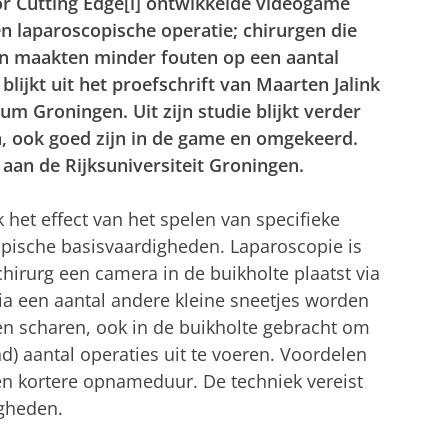
r Cutting Edge[i] ontwikkelde videogame
n laparoscopische operatie; chirurgen die
n maakten minder fouten op een aantal
blijkt uit het proefschrift van Maarten Jalink
um Groningen. Uit zijn studie blijkt verder
jn, ook goed zijn in de game en omgekeerd.
aan de Rijksuniversiteit Groningen.
nk het effect van het spelen van specifieke
pische basisvaardigheden. Laparoscopie is
hirurg een camera in de buikholte plaatst via
Via een aantal andere kleine sneetjes worden
 en scharen, ook in de buikholte gebracht om
) aantal operaties uit te voeren. Voordelen
en kortere opnameduur. De techniek vereist
igheden.