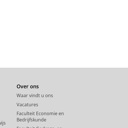
Over ons
Waar vindt u ons
Vacatures
Faculteit Economie en
Bedrijfskunde
ijs