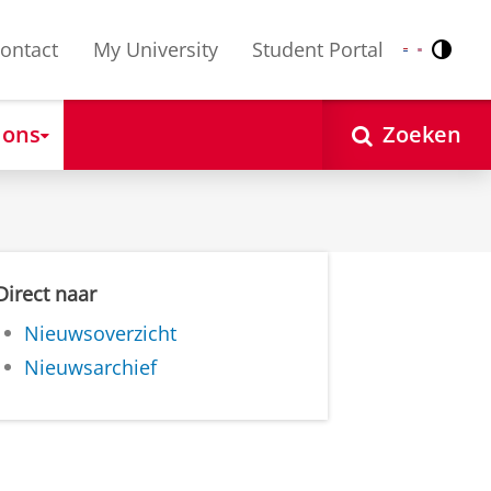
ontact
My University
Student Portal
Contr
Nederlands
English
 ons
Zoeken
Direct naar
Nieuwsoverzicht
Nieuwsarchief