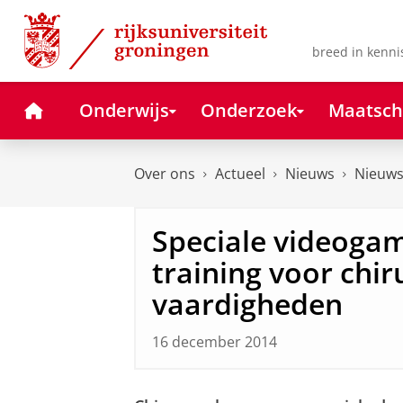
Skip
Skip
to
to
Content
Navigation
breed in kenni
Home
Onderwijs
Onderzoek
Maatsch
Over ons
Actueel
Nieuws
Nieuws
Speciale videoga
training voor chir
vaardigheden
16 december 2014