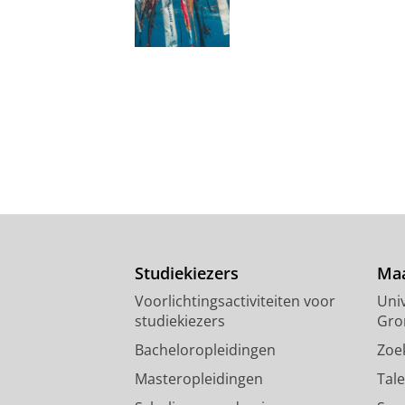
Studiekiezers
Maa
Voorlichtingsactiviteiten voor
Univ
studiekiezers
Gro
Bacheloropleidingen
Zoe
Masteropleidingen
Tal