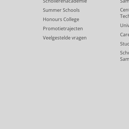
Scholierenacademie
Sam
Cen
Summer Schools
Tec
Honours College
Uni
Promotietrajecten
Car
Veelgestelde vragen
Stu
Sch
Sam