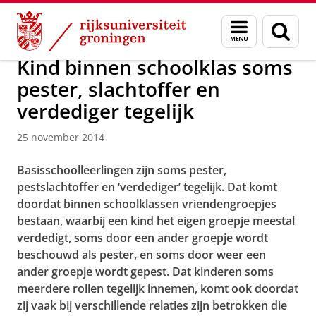
Skip
Skip
Over ons
Actueel
Nieuws
Nieuwsberichten
Menu
Zoek
to
to
en
Content
Navigation
zoeken
Kind binnen schoolklas soms
pester, slachtoffer en
verdediger tegelijk
25 november 2014
Basisschoolleerlingen zijn soms pester,
pestslachtoffer en ‘verdediger’ tegelijk. Dat komt
doordat binnen schoolklassen vriendengroepjes
bestaan, waarbij een kind het eigen groepje meestal
verdedigt, soms door een ander groepje wordt
beschouwd als pester, en soms door weer een
ander groepje wordt gepest. Dat kinderen soms
meerdere rollen tegelijk innemen, komt ook doordat
zij vaak bij verschillende relaties zijn betrokken die