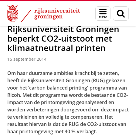
Skip
Skip
Over ons
Actueel
Nieuws
Nieuwsberichten
Menu
Zoek
to
to
en
Content
Navigation
zoeken
Rijksuniversiteit Groningen
beperkt CO2-uitstoot met
klimaatneutraal printen
15 september 2014
Om haar duurzame ambities kracht bij te zetten,
heeft de Rijksuniversiteit Groningen (RUG) gekozen
voor het ‘carbon balanced printing’-programma van
Ricoh. Met dit programma wordt de bestaande CO2-
impact van de printomgeving geanalyseerd en
worden verbeteringen doorgevoerd om deze impact
te
verkleinen én volledig te compenseren
. Het
resultaat hiervan is dat de RUG de CO2-uitstoot van
haar printomgeving met 40 % verlaagt.