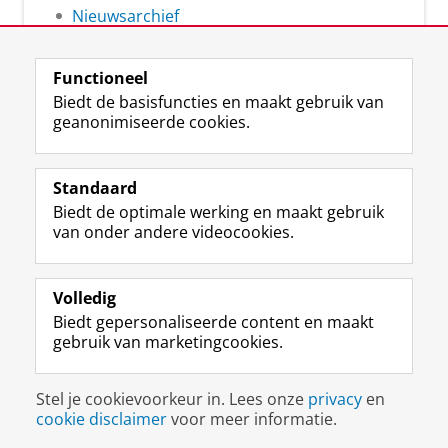
Nieuwsarchief
Functioneel
Biedt de basisfuncties en maakt gebruik van
geanonimiseerde cookies.
F
L
R
I
Y
Volg de RUG
a
i
S
n
o
Standaard
c
n
S
s
u
Biedt de optimale werking en maakt gebruik
e
k
-
t
T
Studiekiezers
van onder andere videocookies.
b
e
f
a
u
Maatschappij/bedrijven
o
d
e
g
b
o
I
e
r
e
Alumni
k
n
d
a
-
Volledig
p
-
R
m
k
Biedt gepersonaliseerde content en maakt
Over ons
a
p
i
-
a
gebruik van marketingcookies.
g
a
j
a
n
i
g
k
c
a
Disclaimer & Copyright
Privacy
Cookies
n
i
s
c
a
Stel je cookievoorkeur in. Lees onze
privacy
en
Inloggen
a
n
u
o
l
cookie disclaimer
voor meer informatie.
R
a
n
u
R