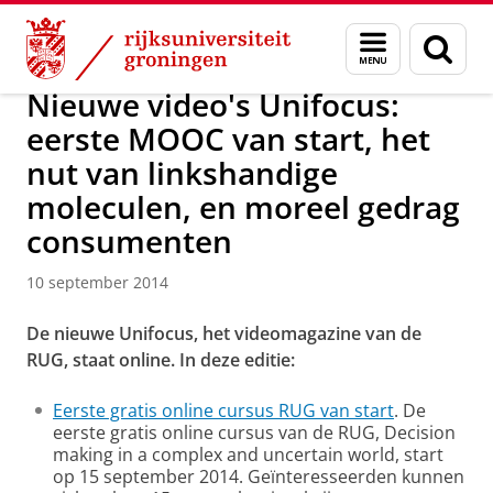
Skip
Skip
Over ons
Actueel
Nieuws
Nieuwsberichten
Menu
Zoek
to
to
en
Content
Navigation
zoeken
Nieuwe video's Unifocus:
eerste MOOC van start, het
nut van linkshandige
moleculen, en moreel gedrag
consumenten
10 september 2014
De nieuwe Unifocus, het videomagazine van de
RUG, staat online.
In deze editie:
Eerste gratis online cursus RUG van start
. De
eerste gratis online cursus van de RUG, Decision
making in a complex and uncertain world, start
op 15 september 2014. Geïnteresseerden kunnen