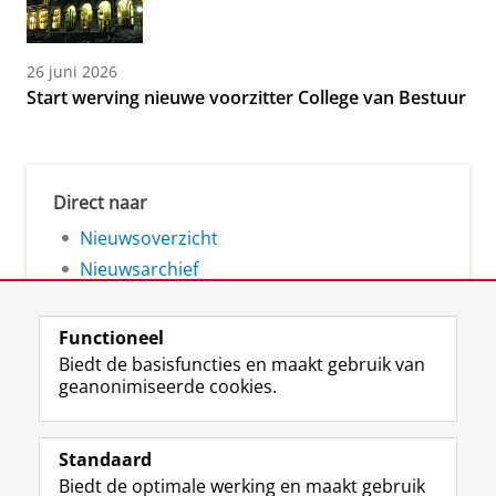
26 juni 2026
Start werving nieuwe voorzitter College van Bestuur
Direct naar
Nieuwsoverzicht
Nieuwsarchief
Functioneel
Biedt de basisfuncties en maakt gebruik van
geanonimiseerde cookies.
F
L
R
I
Y
Volg de RUG
a
i
S
n
o
Standaard
c
n
S
s
u
Biedt de optimale werking en maakt gebruik
e
k
-
t
T
Studiekiezers