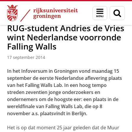
Skip
Skip
Over ons
Actueel
Nieuws
Nieuwsberichten
Menu
Zoek
to
to
en
Content
Navigation
zoeken
RUG-student Andries de Vries
wint Nederlandse voorronde
Falling Walls
17 september 2014
In het Infoversum in Groningen vond maandag 15
september de eerste Nederlandse aflevering plaats
van het Falling Walls Lab. In een hoog tempo
streden zeventien jonge onderzoekers en
ondernemers om de hoogste eer: een plaats in de
wereldfinale van Falling Walls Lab, die op 8
november a.s. plaatsvindt in Berlijn.
Het is op dat moment 25 jaar geleden dat de Muur