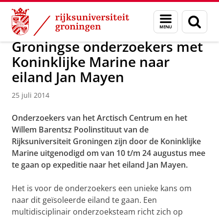
Skip
Skip
Over ons
Actueel
Nieuws
Nieuwsberichten
Menu
Zoek
to
to
en
Content
Navigation
zoeken
Groningse onderzoekers met
Koninklijke Marine naar
eiland Jan Mayen
25 juli 2014
Onderzoekers van het Arctisch Centrum en het
Willem Barentsz Poolinstituut van de
Rijksuniversiteit Groningen zijn door de Koninklijke
Marine uitgenodigd om van 10 t/m 24 augustus mee
te gaan op expeditie naar het eiland Jan Mayen.
Het is voor de onderzoekers een unieke kans om
naar dit geïsoleerde eiland te gaan. Een
multidisciplinair onderzoeksteam richt zich op