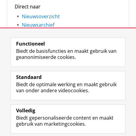
Direct naar
Nieuwsoverzicht
Nieuwsarchief
Functioneel
Biedt de basisfuncties en maakt gebruik van
geanonimiseerde cookies.
F
L
R
I
Y
Volg de RUG
a
i
S
n
o
Standaard
c
n
S
s
u
Biedt de optimale werking en maakt gebruik
e
k
-
t
T
Studiekiezers
van onder andere videocookies.
b
e
f
a
u
Maatschappij/bedrijven
o
d
e
g
b
o
I
e
r
e
Alumni
k
n
d
a
-
Volledig
p
-
R
m
k
Biedt gepersonaliseerde content en maakt
Over ons
a
p
i
-
a
gebruik van marketingcookies.
g
a
j
a
n
i
g
k
c
a