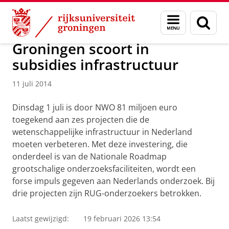
Skip
Skip
Over ons
Actueel
Nieuws
Nieuwsberichten
Menu
Zoek
to
to
en
Content
Navigation
zoeken
Groningen scoort in
subsidies infrastructuur
11 juli 2014
Dinsdag 1 juli is door NWO 81 miljoen euro
toegekend aan zes projecten die de
wetenschappelijke infrastructuur in Nederland
moeten verbeteren. Met deze investering, die
onderdeel is van de Nationale Roadmap
grootschalige onderzoeksfaciliteiten, wordt een
forse impuls gegeven aan Nederlands onderzoek. Bij
drie projecten zijn RUG-onderzoekers betrokken.
Laatst gewijzigd:
19 februari 2026 13:54