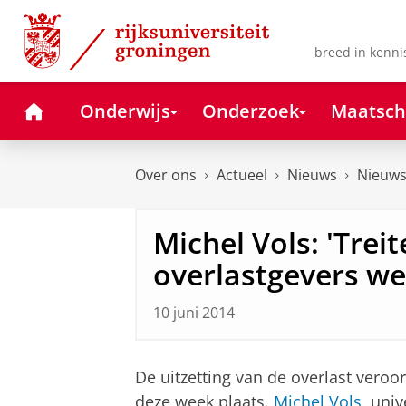
Skip
Skip
to
to
Content
Navigation
breed in kenni
Home
Onderwijs
Onderzoek
Maatsch
Over ons
Actueel
Nieuws
Nieuws
Michel Vols: 'Trei
overlastgevers wer
10 juni 2014
De uitzetting van de overlast vero
deze week plaats.
Michel Vols
, uni