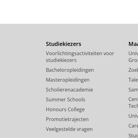
Studiekiezers
Maa
Voorlichtingsactiviteiten voor
Univ
studiekiezers
Gro
Bacheloropleidingen
Zoe
Masteropleidingen
Tal
Scholierenacademie
Sam
Cen
Summer Schools
Tec
Honours College
Uni
Promotietrajecten
Car
Veelgestelde vragen
Stu