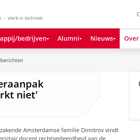
C
s - sterk in techniek
appij/bedrijven
Alumni
Nieuws
Over
berichten
teraanpak
kt niet'
orzakende Amsterdamse familie Dimitrov vindt
versitair docent rechtsgeleerdheid aan de