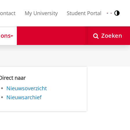
ontact
My University
Student Portal
Contr
Nederlands
English
 ons
Zoeken
Direct naar
Nieuwsoverzicht
Nieuwsarchief