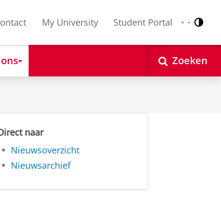
ontact
My University
Student Portal
Contr
Nederlands
English
 ons
Zoeken
Direct naar
Nieuwsoverzicht
Nieuwsarchief