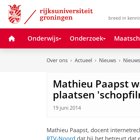
Skip
Skip
to
to
Content
Navigation
breed in kenni
Home
Onderwijs
Onderzoek
Maatsch
Over ons
Actueel
Nieuws
Nieuws
Mathieu Paapst w
plaatsen 'schopfi
19 juni 2014
Mathieu Paapst, docent internetrech
RTV-Noord
dat hij het betreurt dat