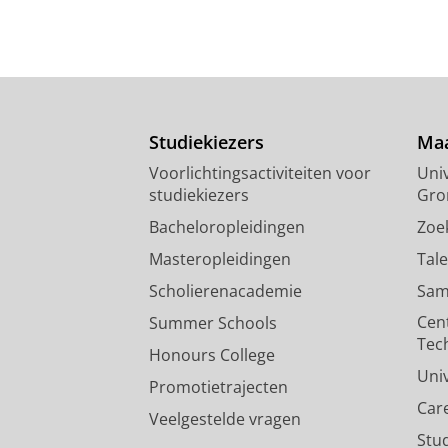
Studiekiezers
Maa
Voorlichtingsactiviteiten voor
Univ
studiekiezers
Gro
Bacheloropleidingen
Zoe
Masteropleidingen
Tal
Scholierenacademie
Sam
Cen
Summer Schools
Tec
Honours College
Uni
Promotietrajecten
Car
Veelgestelde vragen
Stu