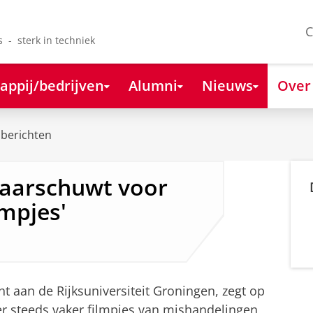
C
s - sterk in techniek
appij/bedrijven
Alumni
Nieuws
Over
berichten
aarschuwt voor
lmpjes'
t aan de Rijksuniversiteit Groningen, zegt op
 er steeds vaker filmpjes van mishandelingen