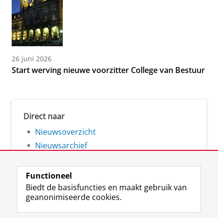
26 juni 2026
Start werving nieuwe voorzitter College van Bestuur
Direct naar
Nieuwsoverzicht
Nieuwsarchief
Functioneel
Biedt de basisfuncties en maakt gebruik van
geanonimiseerde cookies.
F
L
R
I
Y
Volg de RUG