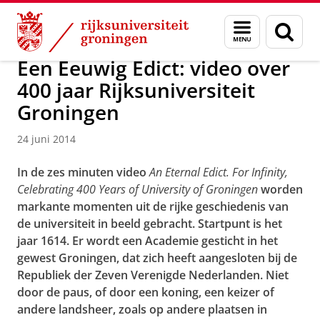
Skip
Skip
Over ons
Actueel
Nieuws
Nieuwsberichten
Menu
Zoek
to
to
en
Content
Navigation
zoeken
Een Eeuwig Edict: video over
400 jaar Rijksuniversiteit
Groningen
24 juni 2014
In de zes minuten video
An Eternal Edict. For Infinity,
Celebrating 400 Years of University of Groningen
worden
markante momenten uit de rijke geschiedenis van
de universiteit in beeld gebracht. Startpunt is het
jaar 1614. Er wordt een Academie gesticht in het
gewest Groningen, dat zich heeft aangesloten bij de
Republiek der Zeven Verenigde Nederlanden. Niet
door de paus, of door een koning, een keizer of
andere landsheer, zoals op andere plaatsen in