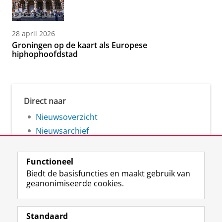
28 april 2026
Groningen op de kaart als Europese
hiphophoofdstad
Direct naar
Nieuwsoverzicht
Nieuwsarchief
Functioneel
Biedt de basisfuncties en maakt gebruik van
geanonimiseerde cookies.
F
L
R
I
Y
Volg de RUG
a
i
S
n
o
Standaard
c
n
S
s
u