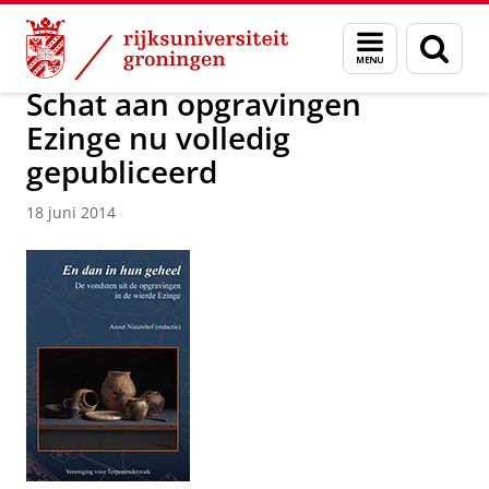
Skip
Skip
Over ons
Actueel
Nieuws
Nieuwsberichten
Menu
Zoek
to
to
en
Content
Navigation
zoeken
Schat aan opgravingen
Ezinge nu volledig
gepubliceerd
18 juni 2014