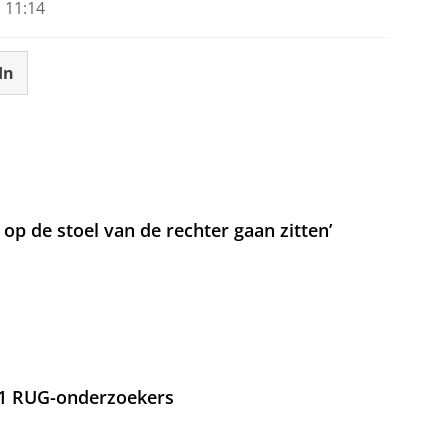
 11:14
In
t op de stoel van de rechter gaan zitten’
21 RUG-onderzoekers