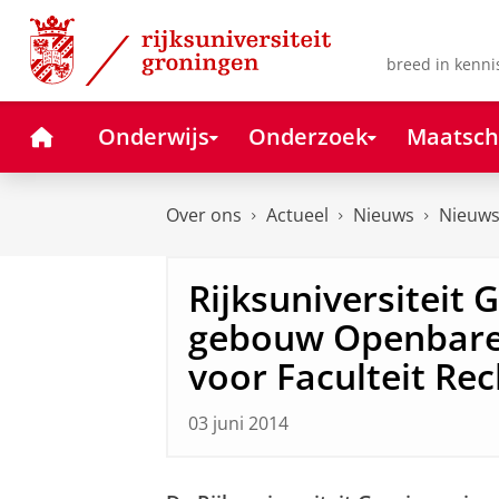
Skip
Skip
to
to
Content
Navigation
breed in kenni
Home
Onderwijs
Onderzoek
Maatsch
Over ons
Actueel
Nieuws
Nieuws
Rijksuniversiteit
gebouw Openbare 
voor Faculteit Re
03 juni 2014