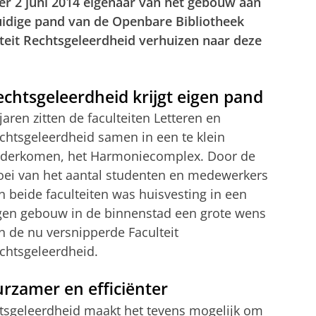
per 2 juni 2014 eigenaar van het gebouw aan
uidige pand van de Openbare Bibliotheek
lteit Rechtsgeleerdheid verhuizen naar deze
echtsgeleerdheid krijgt eigen pand
 jaren zitten de faculteiten Letteren en
chtsgeleerdheid samen in een te klein
derkomen, het Harmoniecomplex. Door de
oei van het aantal studenten en medewerkers
n beide faculteiten was huisvesting in een
gen gebouw in de binnenstad een grote wens
n de nu versnipperde Faculteit
chtsgeleerdheid.
rzamer en efficiënter
htsgeleerdheid maakt het tevens mogelijk om