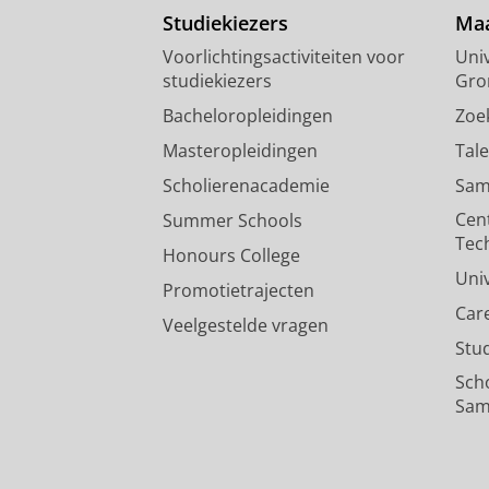
Studiekiezers
Maa
Voorlichtingsactiviteiten voor
Univ
studiekiezers
Gro
Bacheloropleidingen
Zoe
Masteropleidingen
Tal
Scholierenacademie
Sam
Cen
Summer Schools
Tec
Honours College
Uni
Promotietrajecten
Car
Veelgestelde vragen
Stu
Sch
Sam