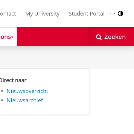
ontact
My University
Student Portal
Contr
Nederlands
English
 ons
Zoeken
Direct naar
Nieuwsoverzicht
Nieuwsarchief