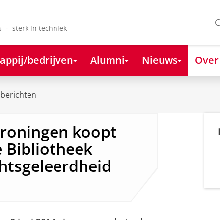
C
s - sterk in techniek
appij/bedrijven
Alumni
Nieuws
Over
berichten
 Groningen koopt
Bibliotheek
chtsgeleerdheid