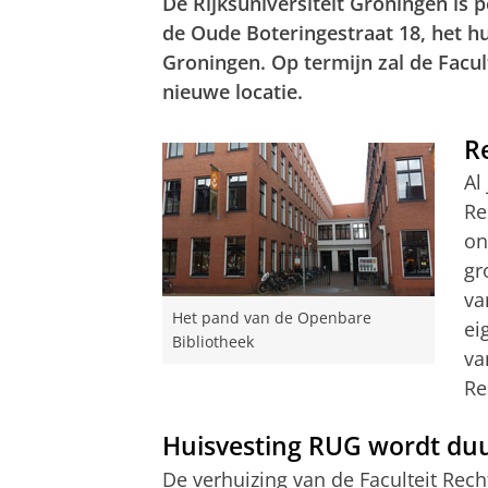
De Rijksuniversiteit Groningen is 
de Oude Boteringestraat 18, het h
Groningen. Op termijn zal de Facu
nieuwe locatie.
R
Al
Re
on
gr
va
Het pand van de Openbare
ei
Bibliotheek
va
Re
Huisvesting RUG wordt duu
De verhuizing van de Faculteit Rec