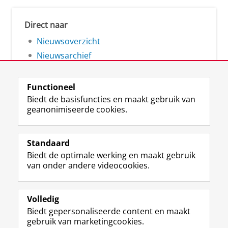
Direct naar
Nieuwsoverzicht
Nieuwsarchief
Functioneel
Biedt de basisfuncties en maakt gebruik van
geanonimiseerde cookies.
F
L
R
I
Y
Volg de RUG
a
i
S
n
o
Standaard
c
n
S
s
u
Biedt de optimale werking en maakt gebruik
e
k
-
t
T
Studiekiezers
van onder andere videocookies.
b
e
f
a
u
Maatschappij/bedrijven
o
d
e
g
b
o
I
e
r
e
Alumni
k
n
d
a
-
Volledig
p
-
R
m
k
Biedt gepersonaliseerde content en maakt
Over ons
a
p
i
-
a
gebruik van marketingcookies.