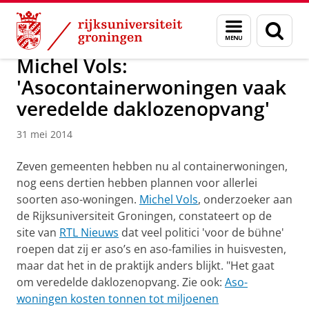
Skip
Skip
Over ons
Actueel
Nieuws
Nieuwsberichten
Menu
Zoek
to
to
en
Content
Navigation
zoeken
Michel Vols:
'Asocontainerwoningen vaak
veredelde daklozenopvang'
31 mei 2014
Zeven gemeenten hebben nu al containerwoningen,
nog eens dertien hebben plannen voor allerlei
soorten aso-woningen.
Michel Vols
​, onderzoeker aan
de Rijksuniversiteit Groningen, constateert op de
site van
RTL Nieuws
dat veel politici 'voor de bühne'
roepen dat zij er aso’s en aso-families in huisvesten,
maar dat het in de praktijk anders blijkt. "Het gaat
om veredelde daklozenopvang. Zie ook:
Aso-
woningen kosten tonnen tot miljoenen