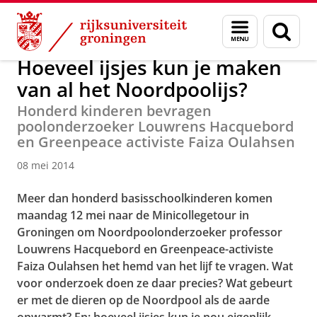
Skip
Skip
Over ons
Actueel
Nieuws
Nieuwsberichten
Menu
Zoek
to
to
en
Content
Navigation
zoeken
Hoeveel ijsjes kun je maken
van al het Noordpoolijs?
Honderd kinderen bevragen
poolonderzoeker Louwrens Hacquebord
en Greenpeace activiste Faiza Oulahsen
08 mei 2014
Meer dan honderd basisschoolkinderen komen
maandag 12 mei naar de Minicollegetour in
Groningen om Noordpoolonderzoeker professor
Louwrens Hacquebord en Greenpeace-activiste
Faiza Oulahsen het hemd van het lijf te vragen. Wat
voor onderzoek doen ze daar precies? Wat gebeurt
er met de dieren op de Noordpool als de aarde