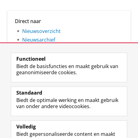
Direct naar
Nieuwsoverzicht
Nieuwsarchief
Functioneel
Biedt de basisfuncties en maakt gebruik van
geanonimiseerde cookies.
F
L
R
I
Y
Volg de RUG
a
i
S
n
o
Standaard
c
n
S
s
u
Biedt de optimale werking en maakt gebruik
e
k
-
t
T
Studiekiezers
van onder andere videocookies.
b
e
f
a
u
Maatschappij/bedrijven
o
d
e
g
b
o
I
e
r
e
Alumni
k
n
d
a
-
Volledig
p
-
R
m
k
Biedt gepersonaliseerde content en maakt
Over ons