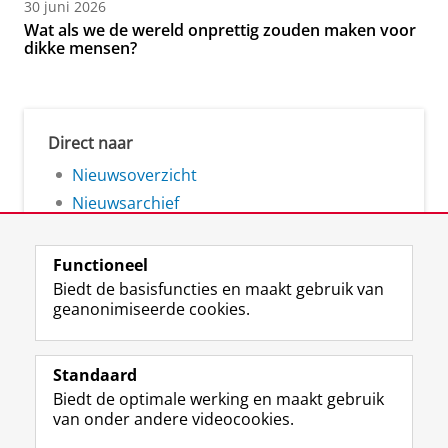
30 juni 2026
Wat als we de wereld onprettig zouden maken voor
dikke mensen?
Direct naar
Nieuwsoverzicht
Nieuwsarchief
Functioneel
Biedt de basisfuncties en maakt gebruik van
geanonimiseerde cookies.
F
L
R
I
Y
Volg de RUG
a
i
S
n
o
Standaard
c
n
S
s
u
Biedt de optimale werking en maakt gebruik
e
k
-
t
T
Studiekiezers
van onder andere videocookies.
b
e
f
a
u
Maatschappij/bedrijven
o
d
e
g
b