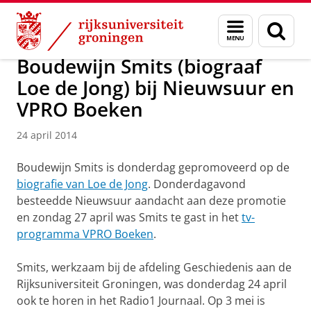
Skip
Skip
Over ons
Actueel
Nieuws
Nieuwsberichten
Menu
Zoek
to
to
en
Content
Navigation
zoeken
Boudewijn Smits (biograaf
Loe de Jong) bij Nieuwsuur en
VPRO Boeken
24 april 2014
Boudewijn Smits is donderdag gepromoveerd op de
biografie van Loe de Jong
. Donderdagavond
besteedde Nieuwsuur aandacht aan deze promotie
en zondag 27 april was Smits te gast in het
tv-
programma VPRO Boeken
.
Smits, werkzaam bij de afdeling Geschiedenis aan de
Rijksuniversiteit Groningen, was donderdag 24 april
ook te horen in het Radio1 Journaal. Op 3 mei is