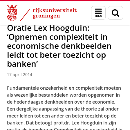
Skip
Skip
Over ons
Actueel
Nieuws
Nieuwsberichten
Menu
Zoek
to
to
en
Content
Navigation
zoeken
Oratie Lex Hoogduin:
‘Opnemen complexiteit in
economische denkbeelden
leidt tot beter toezicht op
banken’
17 april 2014
Fundamentele onzekerheid en complexiteit moeten
als wezenlijke bestanddelen worden opgenomen in
de hedendaagse denkbeelden over de economie.
Een dergelijke aanpassing van de theorie zal onder
meer leiden tot een ander en beter toezicht op de
banken. Dat betoogt prof.dr. Lex Hoogduin in zijn
oratie als hoogleraar Complexiteit en onzekerheid in