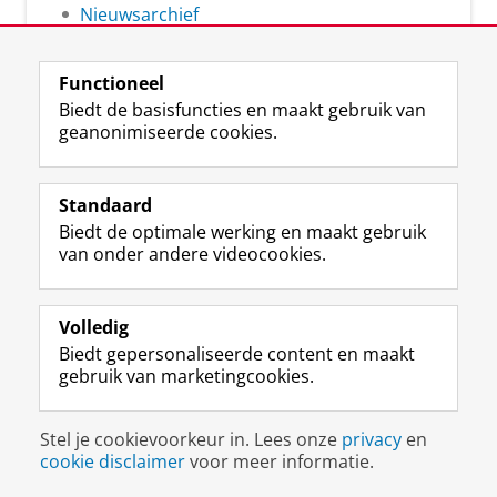
Nieuwsarchief
Functioneel
Biedt de basisfuncties en maakt gebruik van
geanonimiseerde cookies.
F
L
R
I
Y
Volg de RUG
a
i
S
n
o
Standaard
c
n
S
s
u
Biedt de optimale werking en maakt gebruik
e
k
-
t
T
Studiekiezers
van onder andere videocookies.
b
e
f
a
u
Maatschappij/bedrijven
o
d
e
g
b
o
I
e
r
e
Alumni
k
n
d
a
-
Volledig
p
-
R
m
k
Biedt gepersonaliseerde content en maakt
Over ons
a
p
i
-
a
gebruik van marketingcookies.
g
a
j
a
n
i
g
k
c
a
Disclaimer & Copyright
Privacy
Cookies
n
i
s
c
a
Stel je cookievoorkeur in. Lees onze
privacy
en
Inloggen
a
n
u
o
l
cookie disclaimer
voor meer informatie.
R
a
n
u
R