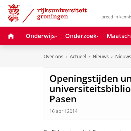
Skip
Skip
to
to
Content
Navigation
breed in kenni
Home
Onderwijs
Onderzoek
Maatsch
Over ons
Actueel
Nieuws
Nieuws
Openingstijden uni
universiteitsbibli
Pasen
16 april 2014