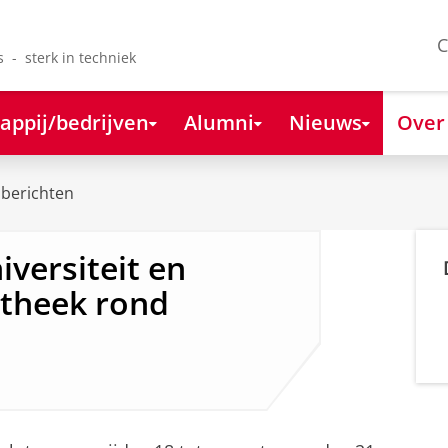
C
s - sterk in techniek
appij/bedrijven
Alumni
Nieuws
Over
berichten
versiteit en
otheek rond