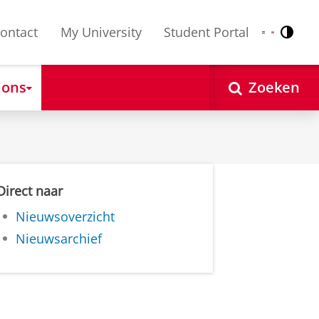
ontact
My University
Student Portal
Contr
Nederlands
English
 ons
Zoeken
Direct naar
Nieuwsoverzicht
Nieuwsarchief