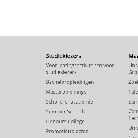
Studiekiezers
Maa
Voorlichtingsactiviteiten voor
Univ
studiekiezers
Gro
Bacheloropleidingen
Zoe
Masteropleidingen
Tal
Scholierenacademie
Sam
Cen
Summer Schools
Tec
Honours College
Uni
Promotietrajecten
Car