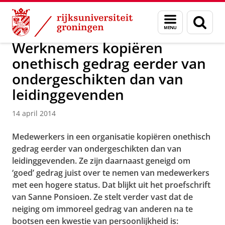
Skip
Skip
Over ons
Actueel
Nieuws
Nieuwsberichten
Menu
Zoek
to
to
en
Content
Navigation
zoeken
Werknemers kopiëren
onethisch gedrag eerder van
ondergeschikten dan van
leidinggevenden
14 april 2014
Medewerkers in een organisatie kopiëren onethisch
gedrag eerder van ondergeschikten dan van
leidinggevenden. Ze zijn daarnaast geneigd om
‘goed’ gedrag juist over te nemen van medewerkers
met een hogere status. Dat blijkt uit het proefschrift
van Sanne Ponsioen. Ze stelt verder vast dat de
neiging om immoreel gedrag van anderen na te
bootsen een kwestie van persoonlijkheid is: