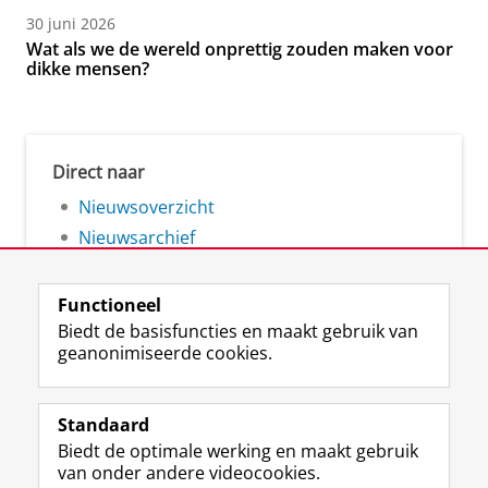
30 juni 2026
Wat als we de wereld onprettig zouden maken voor
dikke mensen?
Direct naar
Nieuwsoverzicht
Nieuwsarchief
Functioneel
Biedt de basisfuncties en maakt gebruik van
geanonimiseerde cookies.
F
L
R
I
Y
Volg de RUG
a
i
S
n
o
Standaard
c
n
S
s
u
Biedt de optimale werking en maakt gebruik
e
k
-
t
T
Studiekiezers
van onder andere videocookies.
b
e
f
a
u