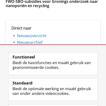
FWO-SBO-subsidies voor Gronings onderzoek naar
nanoporiën en recycling
Direct naar
Nieuwsoverzicht
Nieuwsarchief
Functioneel
Biedt de basisfuncties en maakt gebruik van
geanonimiseerde cookies.
F
L
R
I
Y
Volg de RUG
a
i
S
n
o
Standaard
c
n
S
s
u
Biedt de optimale werking en maakt gebruik
e
k
-
t
T
Studiekiezers
van onder andere videocookies.
b
e
f
a
u
Maatschappij/bedrijven
o
d
e
g
b
o
I
e
r
e