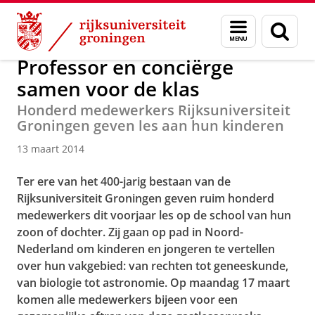
Skip
Skip
Over ons
Actueel
Nieuws
Nieuwsberichten
Menu
Zoek
to
to
en
Content
Navigation
zoeken
Professor en conciërge
samen voor de klas
Honderd medewerkers Rijksuniversiteit
Groningen geven les aan hun kinderen
13 maart 2014
Ter ere van het 400-jarig bestaan van de
Rijksuniversiteit Groningen geven ruim honderd
medewerkers dit voorjaar les op de school van hun
zoon of dochter. Zij gaan op pad in Noord-
Nederland om
kinderen en jongeren te vertellen
over hun vakgebied:
van rechten tot geneeskunde,
van biologie tot astronomie.
Op maandag 17 maart
komen alle medewerkers bijeen voor een