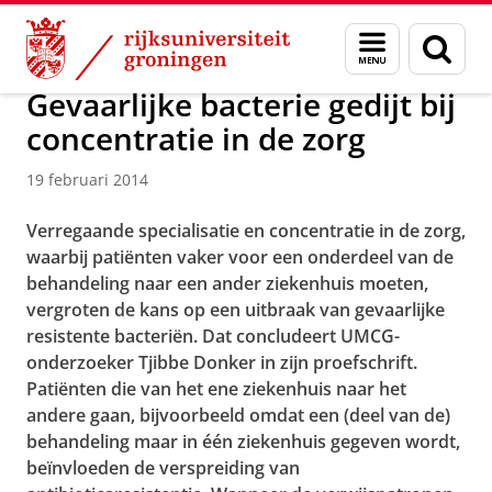
Skip
Skip
Over ons
Actueel
Nieuws
Nieuwsberichten
Menu
Zoek
to
to
en
Content
Navigation
zoeken
Gevaarlijke bacterie gedijt bij
concentratie in de zorg
19 februari 2014
Verregaande specialisatie en concentratie in de zorg,
waarbij patiënten vaker voor een onderdeel van de
behandeling naar een ander ziekenhuis moeten,
vergroten de kans op een uitbraak van gevaarlijke
resistente bacteriën. Dat concludeert UMCG-
onderzoeker Tjibbe Donker in zijn proefschrift.
Patiënten die van het ene ziekenhuis naar het
andere gaan, bijvoorbeeld omdat een (deel van de)
behandeling maar in één ziekenhuis gegeven wordt,
beïnvloeden de verspreiding van