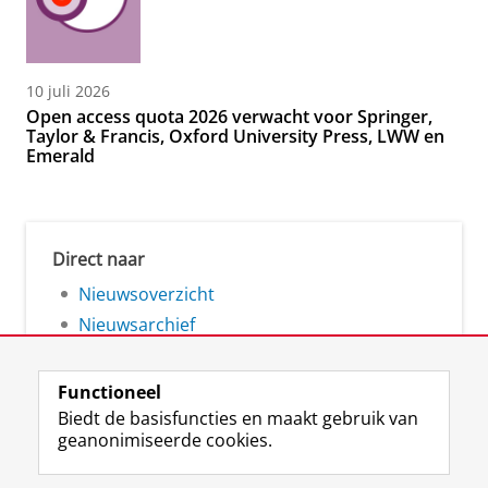
10 juli 2026
Open access quota 2026 verwacht voor Springer,
Taylor & Francis, Oxford University Press, LWW en
Emerald
Direct naar
Nieuwsoverzicht
Nieuwsarchief
Functioneel
Biedt de basisfuncties en maakt gebruik van
geanonimiseerde cookies.
F
L
R
I
Y
Volg de RUG