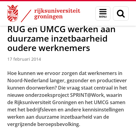
Skip
Skip
Over ons
Actueel
Nieuws
Nieuwsberichten
Menu
Zoek
to
to
en
Content
Navigation
zoeken
RUG en UMCG werken aan
duurzame inzetbaarheid
oudere werknemers
17 februari 2014
Hoe kunnen we ervoor zorgen dat werknemers in
Noord-Nederland langer, gezonder en productiever
kunnen doorwerken? Die vraag staat centraal in het
nieuwe onderzoeksproject SPRINT@Work, waarin
de Rijksuniversiteit Groningen en het UMCG samen
met het bedrijfsleven en andere kennisinstellingen
werken aan duurzame inzetbaarheid van de
vergrijzende beroepsbevolking.