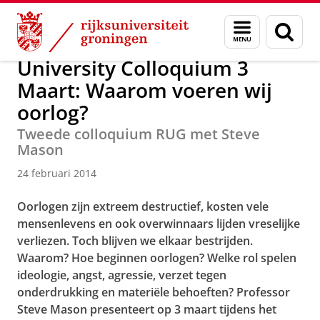
Skip
Skip
Over ons
Actueel
Nieuws
Nieuwsberichten
Menu
Zoek
to
to
en
Content
Navigation
zoeken
University Colloquium 3
Maart: Waarom voeren wij
oorlog?
Tweede colloquium RUG met Steve
Mason
24 februari 2014
Oorlogen zijn extreem destructief, kosten vele
mensenlevens en ook overwinnaars lijden vreselijke
verliezen. Toch blijven we elkaar bestrijden.
Waarom? Hoe beginnen oorlogen?
Welke rol spelen
ideologie, angst, agressie, verzet tegen
onderdrukking en materiële behoeften?
Professor
Steve Mason presenteert op 3 maart tijdens het