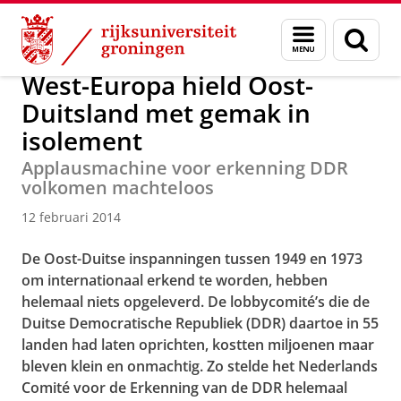
Skip
Skip
Over ons
Actueel
Nieuws
Nieuwsberichten
Menu
Zoek
to
to
en
Content
Navigation
zoeken
West-Europa hield Oost-
Duitsland met gemak in
isolement
Applausmachine voor erkenning DDR
volkomen machteloos
12 februari 2014
D
e
Oost-Duitse inspanningen tussen 1949 en 1973
om internationaal erkend te worden, hebben
helemaal niets opgeleverd. De lobbycomité’s die de
Duitse Democratische Republiek (DDR) daartoe in 55
landen had laten oprichten, kostten miljoenen maar
bleven klein en onmachtig. Zo stelde het Nederlands
Comité voor de Erkenning van de DDR helemaal