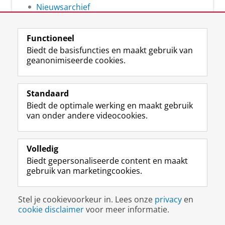
Nieuwsarchief
Functioneel
Biedt de basisfuncties en maakt gebruik van
geanonimiseerde cookies.
F
L
R
I
Y
Volg de RUG
a
i
S
n
o
Standaard
c
n
S
s
u
Biedt de optimale werking en maakt gebruik
e
k
-
t
T
Studiekiezers
van onder andere videocookies.
b
e
f
a
u
Maatschappij/bedrijven
o
d
e
g
b
o
I
e
r
e
Alumni
k
n
d
a
-
Volledig
p
-
R
m
k
Biedt gepersonaliseerde content en maakt
Over ons
a
p
i
-
a
gebruik van marketingcookies.
g
a
j
a
n
i
g
k
c
a
Disclaimer & Copyright
Privacy
Cookies
n
i
s
c
a
Stel je cookievoorkeur in. Lees onze
privacy
en
Inloggen
a
n
u
o
l
cookie disclaimer
voor meer informatie.
R
a
n
u
R