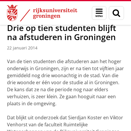
Skip
Skip
Over ons
Actueel
Nieuws
Nieuwsberichten
Menu
Zoek
to
to
en
Content
Navigation
zoeken
Drie op tien studenten blijft
na afstuderen in Groningen
22 januari 2014
Van de tien studenten die afstuderen aan het hoger
onderwijs in Groningen, zijn er na tien tot vijftien jaar
gemiddeld nog drie woonachtig in de stad. Van die
drie woonde er één voor de studie al in Groningen.
De kans dat ze na die periode nog naar elders
verhuizen, is zeer klein. Ze gaan hooguit naar een
plaats in de omgeving.
Dat blijkt uit onderzoek dat Sierdjan Koster en Viktor
Venhorst van de faculteit Ruimtelijke