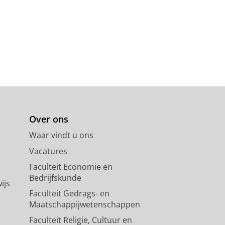
Over ons
Waar vindt u ons
Vacatures
Faculteit Economie en
Bedrijfskunde
ijs
Faculteit Gedrags- en
Maatschappijwetenschappen
Faculteit Religie, Cultuur en