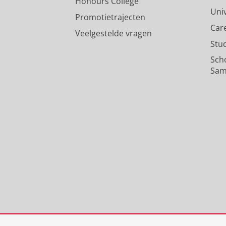
Honours College
Uni
Promotietrajecten
Car
Veelgestelde vragen
Stu
Sch
Sam