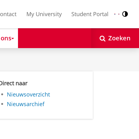
ontact
My University
Student Portal
Contr
Nederlands
English
 ons
Zoeken
Direct naar
Nieuwsoverzicht
Nieuwsarchief