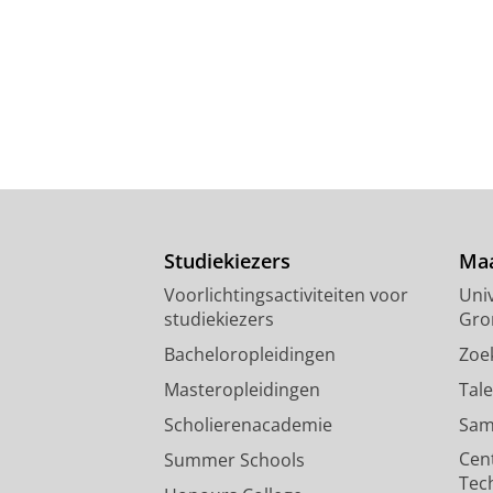
Studiekiezers
Maa
Voorlichtingsactiviteiten voor
Univ
studiekiezers
Gro
Bacheloropleidingen
Zoe
Masteropleidingen
Tal
Scholierenacademie
Sam
Cen
Summer Schools
Tec