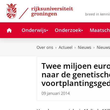
Skip
Skip
to
to
Content
Navigation
breed in kenni
Home
Onderwijs
Onderzoek
Maatsch
Over ons
Actueel
Nieuws
Nieuws
Twee miljoen eur
naar de genetisch
voortplantingsge
09 januari 2014