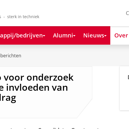
C
s - sterk in techniek
appij/bedrijven
Alumni
Nieuws
Over
berichten
o voor onderzoek
e invloeden van
drag