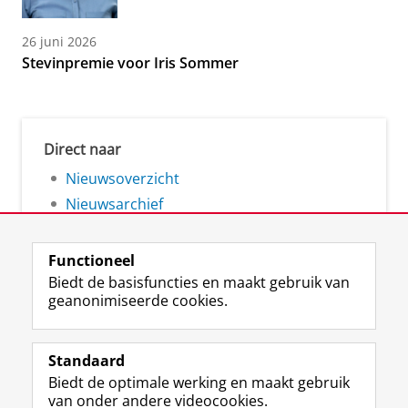
26 juni 2026
Stevinpremie voor Iris Sommer
Direct naar
Nieuwsoverzicht
Nieuwsarchief
Functioneel
Biedt de basisfuncties en maakt gebruik van
geanonimiseerde cookies.
F
L
R
I
Y
Volg de RUG
a
i
S
n
o
Standaard
c
n
S
s
u
Biedt de optimale werking en maakt gebruik
e
k
-
t
T
Studiekiezers
van onder andere videocookies.
b
e
f
a
u