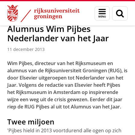
Skip
Skip
Over ons
Actueel
Nieuws
Nieuwsberichten
Menu
Zoek
to
to
en
Content
Navigation
zoeken
Alumnus Wim Pijbes
Nederlander van het Jaar
11 december 2013
Wim Pijbes, directeur van het Rijksmuseum en
alumnus van de Rijksuniversiteit Groningen (RUG), is
door Elsevier uitgeroepen tot Nederlander van het
Jaar. Volgens de redactie van Elsevier heeft Pijbes
het Rijksmuseum in Amsterdam op inspirerende
wijze een weg uit de crisis gew
ezen.
Eerder dit jaar
riep de RUG Pijbes al uit tot Alumnus van het Jaar.
Twee miljoen
'Pijbes hield in 2013 voortdurend alle ogen op zich