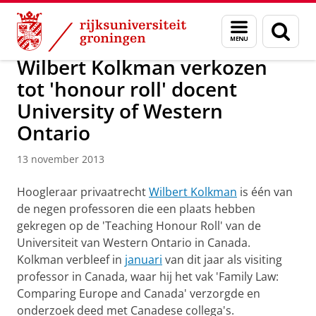
Skip
Skip
Over ons
Actueel
Nieuws
Nieuwsberichten
Menu
Zoek
to
to
en
Content
Navigation
zoeken
Wilbert Kolkman verkozen
tot 'honour roll' docent
University of Western
Ontario
13 november 2013
Hoogleraar privaatrecht
Wilbert Kolkman
is één van
de negen professoren die een plaats hebben
gekregen op de 'Teaching Honour Roll' van de
Universiteit van Western Ontario in Canada.
Kolkman verbleef in
januari
van dit jaar als visiting
professor in Canada, waar hij het vak 'Family Law:
Comparing Europe and Canada' verzorgde en
onderzoek deed met Canadese collega's.