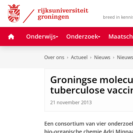
Skip
Skip
to
to
Content
Navigation
breed in kenni
Home
Onderwijs
Onderzoek
Maatsch
Over ons
Actueel
Nieuws
Nieuws
Groningse molecu
tuberculose vacci
21 november 2013
Een consortium van vier onderzoe
bio-organische chemie Adri Minnaa