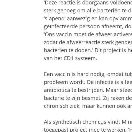
‘Deze reactie is doorgaans voldoen
sterk genoeg om alle bacteriën te do
‘slapend’ aanwezig en kan opvlam
geïnfecteerde persoon afneemt, do
‘Ons vaccin moet de afweer activer
zodat de afweerreactie sterk genoe
bacteriën te doden.’ Dit project is h
van het CD1 systeem.
Een vaccin is hard nodig, omdat tu
probleem wordt. De infectie is all
antibiotica te bestrijden. Maar ste
bacterie te zijn besmet. Zij raken de
chronisch ziek, maar kunnen ook 
Als synthetisch chemicus vindt Min
toegepast project mee te werken. ‘H