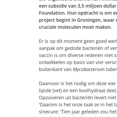
een subsidie van 3,5 miljoen dolla
Foundation. Hun opdracht is om ee
project begint in Groningen, waar 
cruciale moleculen moet maken.
Er is op dit moment geen goed wer
aanpak om gedode bacteriën of verz
vaccin is om diverse redenen niet su
ontwikkelen op basis van vier vers
buitenkant van
Mycobacterium tuber
Daarvoor is het nodig om deze vier
lipide (vet) en een koolhydraat dee
Opzuiveren uit bacteriën levert nie
‘Daarom is het onze taak ze in het l
sinecure: ‘Tien jaar geleden zou het