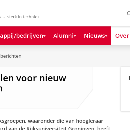
C
s - sterk in techniek
appij/bedrijven
Alumni
Nieuws
Over
berichten
len voor nieuw
n
ksgroepen, waaronder die van hoogleraar
rd van de Rijksuniversiteit Groningen, heeft