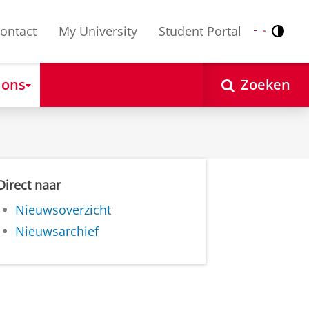
ontact
My University
Student Portal
Contr
Nederlands
English
 ons
Zoeken
Direct naar
Nieuwsoverzicht
Nieuwsarchief