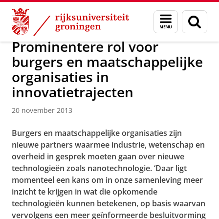
Skip
Skip
Over ons
Actueel
Nieuws
Nieuwsberichten
Menu
Zoek
to
to
en
Content
Navigation
zoeken
Prominentere rol voor
burgers en maatschappelijke
organisaties in
innovatietrajecten
20 november 2013
Burgers en maatschappelijke organisaties zijn
nieuwe partners waarmee industrie, wetenschap en
overheid in gesprek moeten gaan over nieuwe
technologieën zoals nanotechnologie. ‘Daar ligt
momenteel een kans om in onze samenleving meer
inzicht te krijgen in wat die opkomende
technologieën kunnen betekenen, op basis waarvan
vervolgens een meer geïnformeerde besluitvorming