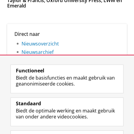
Taylor & Francis, Oxford University Press, LWW en
Emerald
Direct naar
Nieuwsoverzicht
Nieuwsarchief
Functioneel
Biedt de basisfuncties en maakt gebruik van
geanonimiseerde cookies.
F
L
R
I
Y
Volg de RUG
a
i
S
n
o
Standaard
c
n
S
s
u
Biedt de optimale werking en maakt gebruik
e
k
-
t
T
Studiekiezers
van onder andere videocookies.
b
e
f
a
u
Maatschappij/bedrijven
o
d
e
g
b
o
I
e
r
e