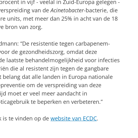
rocent in vijf - veelal in Zuid-Europa gelegen -
verspreiding van de
Acinetobacter
-bacterie, die
care units, met meer dan 25% in acht van de 18
e bron van zorg.
mann: “De resistentie tegen carbapenem-
g voor de gezondheidszorg, omdat deze
e laatste behandelmogelijkheid voor infecties
ën die al resistent zijn tegen de gangbare
t belang dat alle landen in Europa nationale
iepreventie om de verspreiding van deze
tijd moet er veel meer aandacht in
icagebruik te beperken en verbeteren.”
 is te vinden op de
website van ECDC
.