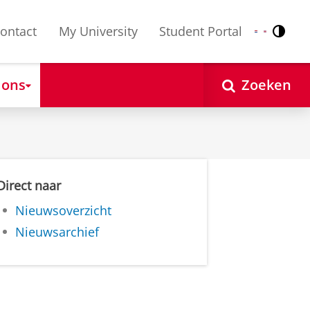
ontact
My University
Student Portal
Contr
Nederlands
English
 ons
Zoeken
Direct naar
Nieuwsoverzicht
Nieuwsarchief