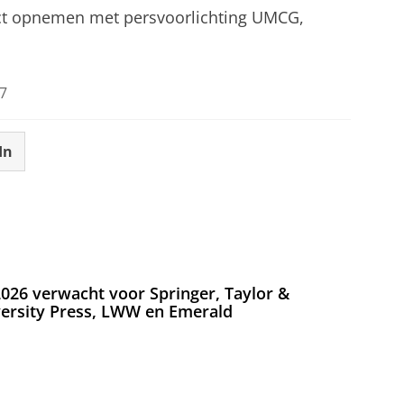
act opnemen met persvoorlichting UMCG,
7
In
026 verwacht voor Springer, Taylor &
versity Press, LWW en Emerald