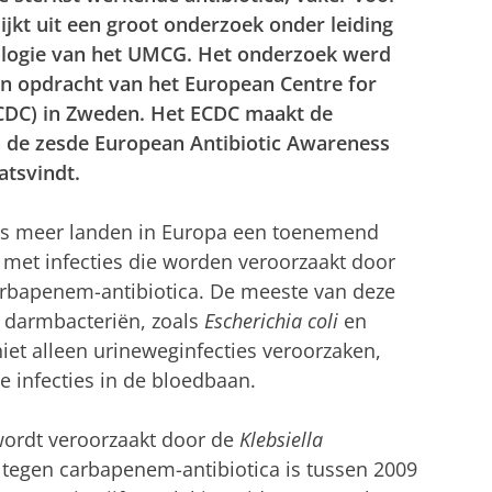
ijkt uit een groot onderzoek onder leiding
ologie van het UMCG. Het onderzoek werd
 in opdracht van het European Centre for
ECDC) in Zweden. Het ECDC maakt de
n de zesde European Antibiotic Awareness
tsvindt.
eeds meer landen in Europa een toenemend
 met infecties die worden veroorzaakt door
 carbapenem-antibiotica. De meeste van deze
n darmbacteriën, zoals
Escherichia coli
en
iet alleen urineweginfecties veroorzaken,
e infecties in de bloedbaan.
wordt veroorzaakt door de
Klebsiella
is tegen carbapenem-antibiotica is tussen 2009