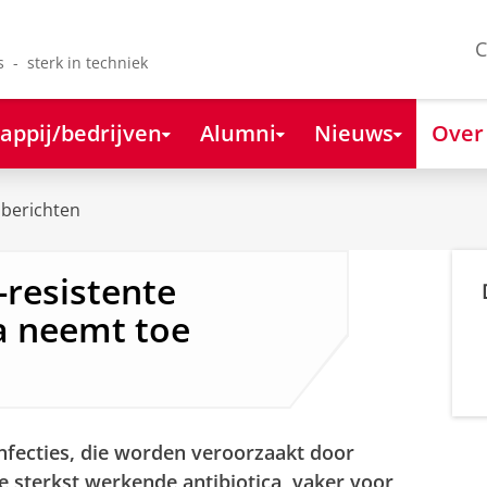
C
s - sterk in techniek
appij/bedrijven
Alumni
Nieuws
Over
berichten
-resistente
pa neemt toe
nfecties, die worden veroorzaakt door
de sterkst werkende antibiotica, vaker voor