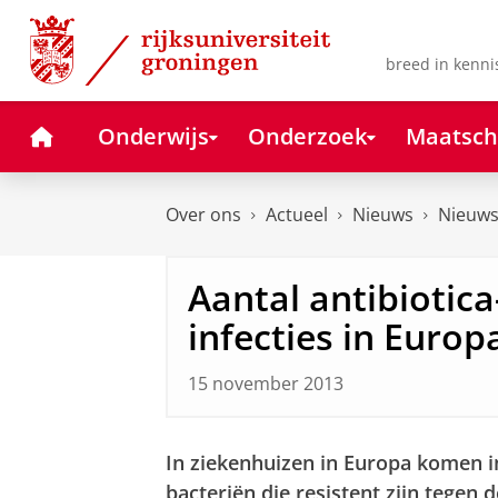
Skip
Skip
to
to
Content
Navigation
breed in kenni
Home
Onderwijs
Onderzoek
Maatsch
Over ons
Actueel
Nieuws
Nieuws
Aantal antibiotica
infecties in Euro
15 november 2013
In ziekenhuizen in Europa komen i
bacteriën die resistent zijn tegen 