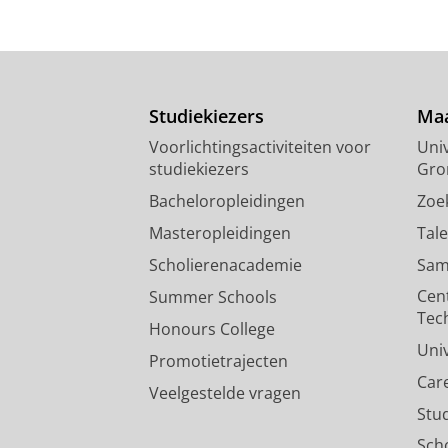
Studiekiezers
Maa
Voorlichtingsactiviteiten voor
Univ
studiekiezers
Gro
Bacheloropleidingen
Zoe
Masteropleidingen
Tal
Scholierenacademie
Sam
Cen
Summer Schools
Tec
Honours College
Uni
Promotietrajecten
Car
Veelgestelde vragen
Stu
Sch