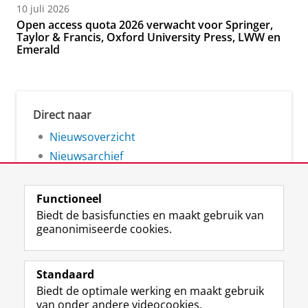
10 juli 2026
Open access quota 2026 verwacht voor Springer,
Taylor & Francis, Oxford University Press, LWW en
Emerald
Direct naar
Nieuwsoverzicht
Nieuwsarchief
Functioneel
Biedt de basisfuncties en maakt gebruik van
geanonimiseerde cookies.
F
L
R
I
Y
Volg de RUG
a
i
S
n
o
Standaard
c
n
S
s
u
Biedt de optimale werking en maakt gebruik
e
k
-
t
T
Studiekiezers
van onder andere videocookies.
b
e
f
a
u