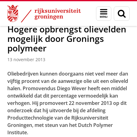
Skip
Skip
Over ons
Actueel
Nieuws
Nieuwsberichten
Menu
Zoek
to
to
en
Content
Navigation
zoeken
Hogere opbrengst olievelden
mogelijk door Gronings
polymeer
13 november 2013
Oliebedrijven kunnen doorgaans niet veel meer dan
vijftig procent van de aanwezige olie uit een olieveld
halen. Promovendus Diego Wever heeft een middel
ontwikkeld dat dit percentage vermoedelijk kan
verhogen. Hij promoveert 22 november 2013 op dit
onderzoek dat hij uitvoerde bij de afdeling
Producttechnologie van de Rijksuniversiteit
Groningen, met steun van het Dutch Polymer
Institute.