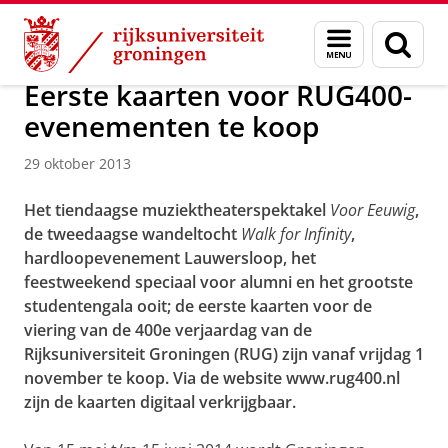
Skip
Skip
Over ons
Actueel
Nieuws
Nieuwsberichten
Menu
Zoek
to
to
en
Content
Navigation
zoeken
Eerste kaarten voor RUG400-
evenementen te koop
29 oktober 2013
Het tiendaagse muziektheaterspektakel
Voor Eeuwig
,
de tweedaagse wandeltocht
Walk for Infinity
,
hardloopevenement Lauwersloop, het
feestweekend speciaal voor alumni en het grootste
studentengala ooit; de eerste kaarten voor de
viering van de 400e verjaardag van de
Rijksuniversiteit Groningen (RUG) zijn vanaf vrijdag 1
november te koop. Via de website
www.rug400.nl
zijn de kaarten digitaal verkrijgbaar.