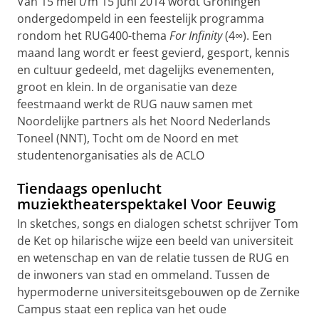
Van 15 mei t/m 15 juni 2014 wordt Groningen
ondergedompeld in een feestelijk programma
rondom het RUG400-thema
For Infinity
(4∞). Een
maand lang wordt er feest gevierd, gesport, kennis
en cultuur gedeeld, met dagelijks evenementen,
groot en klein. In de organisatie van deze
feestmaand werkt de RUG nauw samen met
Noordelijke partners als het Noord Nederlands
Toneel (NNT), Tocht om de Noord en met
studentenorganisaties als de ACLO
Tiendaags openlucht
muziektheaterspektakel Voor Eeuwig
In sketches, songs en dialogen schetst schrijver Tom
de Ket op hilarische wijze een beeld van universiteit
en wetenschap en van de relatie tussen de RUG en
de inwoners van stad en ommeland. Tussen de
hypermoderne universiteitsgebouwen op de Zernike
Campus staat een replica van het oude