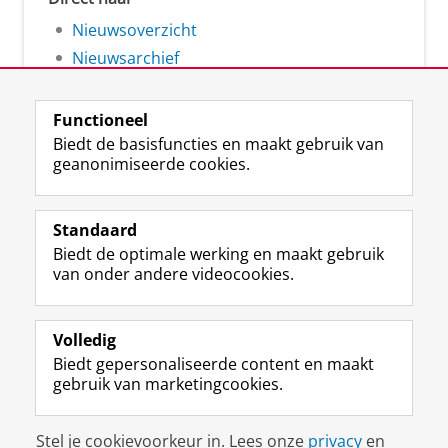
Nieuwsoverzicht
Nieuwsarchief
Functioneel
Biedt de basisfuncties en maakt gebruik van
geanonimiseerde cookies.
F
L
R
I
Y
Volg de RUG
a
i
S
n
o
Standaard
c
n
S
s
u
Biedt de optimale werking en maakt gebruik
e
k
-
t
T
Studiekiezers
van onder andere videocookies.
b
e
f
a
u
Maatschappij/bedrijven
o
d
e
g
b
o
I
e
r
e
Alumni
k
n
d
a
-
Volledig
p
-
R
m
k
Biedt gepersonaliseerde content en maakt
Over ons
a
p
i
-
a
gebruik van marketingcookies.
g
a
j
a
n
i
g
k
c
a
Disclaimer & Copyright
Privacy
Cookies
n
i
s
c
a
Stel je cookievoorkeur in. Lees onze
privacy
en