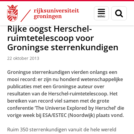
Skip
Skip
Over ons
Actueel
Nieuws
Nieuwsberichten
Menu
Zoek
to
to
en
Content
Navigation
zoeken
Rijke oogst Herschel-
ruimtetelescoop voor
Groningse sterrenkundigen
22 oktober 2013
Groningse sterrenkundigen vierden onlangs een
mooi record: er zijn nu honderd wetenschappelijke
publicaties met een Groningse auteur over
resultaten van de Herschel-ruimtetelescoop. Het
bereiken van record viel samen met de grote
conferentie ‘The Universe Explored by Herschel’ die
vorige week bij ESA/ESTEC (Noordwijk) plaats vond.
Ruim 350 sterrenkundigen vanuit de hele wereld