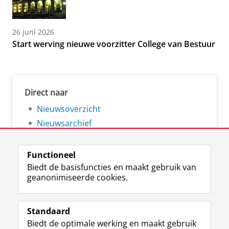
26 juni 2026
Start werving nieuwe voorzitter College van Bestuur
Direct naar
Nieuwsoverzicht
Nieuwsarchief
Functioneel
Biedt de basisfuncties en maakt gebruik van
geanonimiseerde cookies.
F
L
R
I
Y
Volg de RUG
a
i
S
n
o
Standaard
c
n
S
s
u
Biedt de optimale werking en maakt gebruik
e
k
-
t
T
Studiekiezers