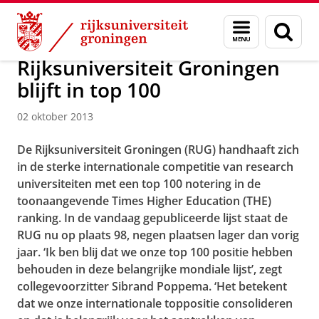
Skip
Skip
Over ons
Actueel
Nieuws
Nieuwsberichten
Menu
Zoek
to
to
en
Content
Navigation
zoeken
Rijksuniversiteit Groningen
blijft in top 100
02 oktober 2013
De Rijksuniversiteit Groningen (RUG) handhaaft zich
in de sterke internationale competitie van research
universiteiten met een top 100 notering in de
toonaangevende Times Higher Education (THE)
ranking. In de vandaag gepubliceerde lijst staat de
RUG nu op plaats 98, negen plaatsen lager dan vorig
jaar. ‘Ik ben blij dat we onze top 100 positie hebben
behouden in deze belangrijke mondiale lijst’, zegt
collegevoorzitter Sibrand Poppema. ‘Het betekent
dat we onze internationale toppositie consolideren